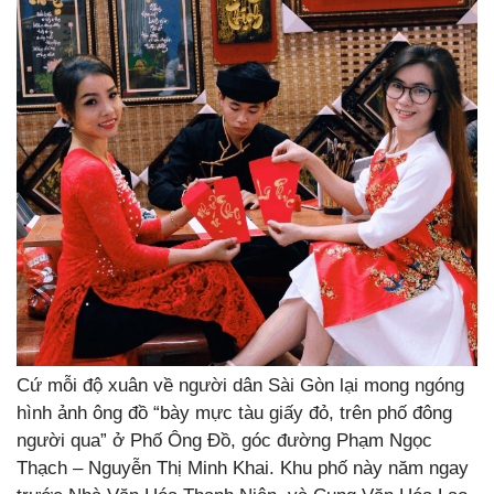
Cứ mỗi độ xuân về người dân Sài Gòn lại mong ngóng
hình ảnh ông đồ “bày mực tàu giấy đỏ, trên phố đông
người qua” ở Phố Ông Đồ, góc đường Phạm Ngọc
Thạch – Nguyễn Thị Minh Khai. Khu phố này năm ngay