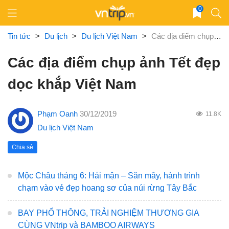
Skip
0
to
content
Tin tức
>
Du lịch
>
Du lịch Việt Nam
>
Các địa điểm chụp ảnh Tết đẹp dọc khắp Việt Nam
Các địa điểm chụp ảnh Tết đẹp
dọc khắp Việt Nam
Phạm Oanh
30/12/2019
11.8K
Du lịch Việt Nam
Chia sẻ
Mộc Châu tháng 6: Hái mận – Săn mây, hành trình
chạm vào vẻ đẹp hoang sơ của núi rừng Tây Bắc
BAY PHỔ THÔNG, TRẢI NGHIỆM THƯƠNG GIA
CÙNG VNtrip và BAMBOO AIRWAYS