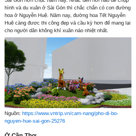
Sài Gòn hơn chục năm nay. Nhắc đến nơi nào để chụp
hình và du xuân ở Sài Gòn thì chắc chắn có con đường
hoa ở Nguyễn Huệ. Năm nay, đường hoa Tết Nguyễn
Huệ càng được thi công đẹp và cầu kỳ hơn để mang lại
cho người dân không khí xuân náo nhiệt nhất.
Nguồn:
https://www.vntrip.vn/cam-nang/pho-di-bo-
nguyen-hue-sai-gon-25276
Ở Cần Thơ