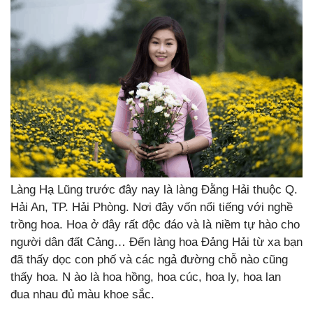
Làng Hạ Lũng trước đây nay là làng Đằng Hải thuộc Q.
Hải An, TP. Hải Phòng. Nơi đây vốn nổi tiếng với nghề
trồng hoa. Hoa ở đây rất độc đáo và là niềm tự hào cho
người dân đất Cảng… Đến làng hoa Đảng Hải từ xa bạn
đã thấy dọc con phố và các ngả đường chỗ nào cũng
thấy hoa. N ào là hoa hồng, hoa cúc, hoa ly, hoa lan
đua nhau đủ màu khoe sắc.