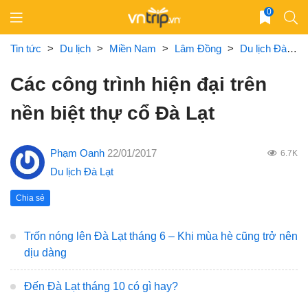
Skip
0
to
content
Tin tức
>
Du lịch
>
Miền Nam
>
Lâm Đồng
>
Du lịch Đà Lạt
Các công trình hiện đại trên
nền biệt thự cổ Đà Lạt
Phạm Oanh
22/01/2017
6.7K
Du lịch Đà Lạt
Chia sẻ
Trốn nóng lên Đà Lạt tháng 6 – Khi mùa hè cũng trở nên
dịu dàng
Đến Đà Lạt tháng 10 có gì hay?