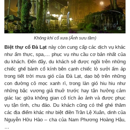
Không khí cổ xưa (Ảnh sưu tầm)
Biệt thự cổ Đà Lạt
này còn cung cấp các dịch vụ khác
như ẩm thực, spa,… phục vụ nhu cầu cơ bản nhất của
du khách. Đến đây, du khách sẽ được ngồi trên những
chiếc ghế bành cổ kính bên cạnh chiếc lò sưởi ấm áp
trong tiết trời mưa gió của Đà Lạt, dạo bộ trên những
con đường cỏ mọc xanh rì, trong làn gió hiu hiu như
những bậc vương giả thuở trước hay tận hưởng cảm
giác lạc giữa không gian cổ tích ảo ảnh và được phục
vụ tận tình, chu đáo. Du khách cũng có thể ghé thăm
các địa điểm khác như biệt điền Trần Lệ Xuân, dinh của
Nguyễn Hữu Hào – cha của Nam Phương Hoàng Hậu,
…