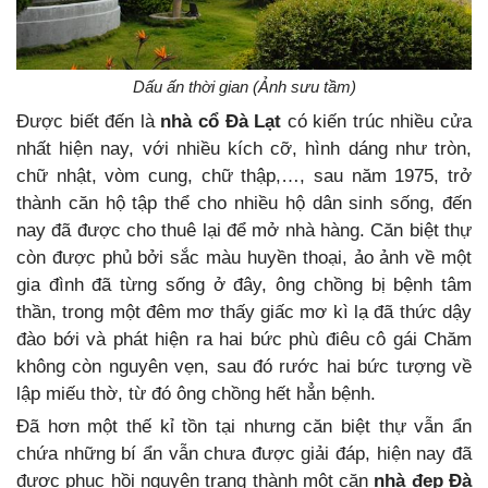
Dấu ấn thời gian (Ảnh sưu tầm)
Được biết đến là
nhà cổ Đà Lạt
có kiến trúc nhiều cửa
nhất hiện nay, với nhiều kích cỡ, hình dáng như tròn,
chữ nhật, vòm cung, chữ thập,…, sau năm 1975, trở
thành căn hộ tập thể cho nhiều hộ dân sinh sống, đến
nay đã được cho thuê lại để mở nhà hàng. Căn biệt thự
còn được phủ bởi sắc màu huyền thoại, ảo ảnh về một
gia đình đã từng sống ở đây, ông chồng bị bệnh tâm
thần, trong một đêm mơ thấy giấc mơ kì lạ đã thức dậy
đào bới và phát hiện ra hai bức phù điêu cô gái Chăm
không còn nguyên vẹn, sau đó rước hai bức tượng về
lập miếu thờ, từ đó ông chồng hết hẳn bệnh.
Đã hơn một thế kỉ tồn tại nhưng căn biệt thự vẫn ẩn
chứa những bí ẩn vẫn chưa được giải đáp, hiện nay đã
được phục hồi nguyên trạng thành một căn
nhà đẹp Đà