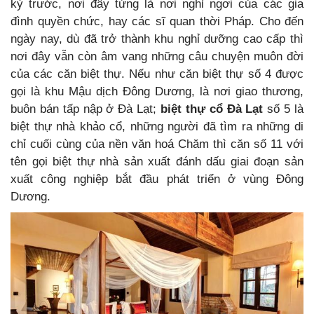
kỷ trước, nơi đây từng là nơi nghỉ ngơi của các gia
đình quyền chức, hay các sĩ quan thời Pháp. Cho đến
ngày nay, dù đã trở thành khu nghỉ dưỡng cao cấp thì
nơi đây vẫn còn âm vang những câu chuyện muôn đời
của các căn biệt thự. Nếu như căn biệt thự số 4 được
gọi là khu Mậu dịch Đông Dương, là nơi giao thương,
buôn bán tấp nập ở Đà Lạt;
biệt thự cổ Đà Lạt
số 5 là
biệt thự nhà khảo cổ, những người đã tìm ra những di
chỉ cuối cùng của nền văn hoá Chăm thì căn số 11 với
tên gọi biệt thự nhà sản xuất đánh dấu giai đoạn sản
xuất công nghiệp bắt đầu phát triển ở vùng Đông
Dương.