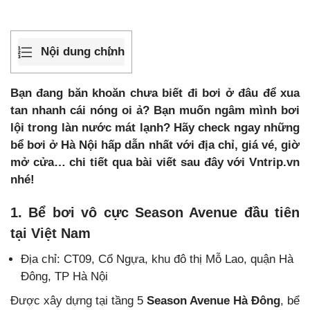
Nội dung chính
Bạn đang băn khoăn chưa biết đi bơi ở đâu để xua
tan nhanh cái nóng oi ả? Bạn muốn ngâm mình bơi
lội trong làn nước mát lạnh? Hãy check ngay những
bể bơi ở Hà Nội hấp dẫn nhất với địa chỉ, giá vé, giờ
mở cửa… chi tiết qua bài viết sau đây với Vntrip.vn
nhé!
1. Bể bơi vô cực Season Avenue đầu tiên
tại Việt Nam
Địa chỉ: CT09, Cổ Ngựa, khu đô thị Mỗ Lao, quận Hà
Đông, TP Hà Nội
Được xây dựng tại tầng 5
Season Avenue Hà Đông
, bể