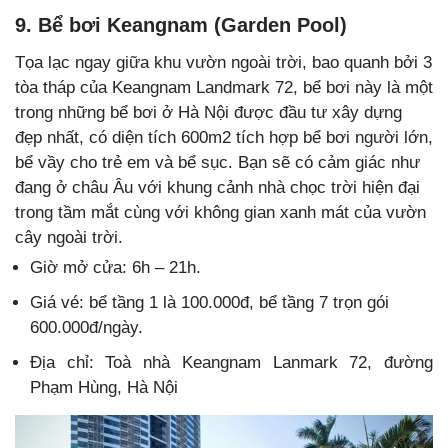
9. Bể bơi Keangnam (Garden Pool)
Tọa lạc ngay giữa khu vườn ngoài trời, bao quanh bởi 3
tòa tháp của Keangnam Landmark 72, bể bơi này là một
trong những bể bơi ở Hà Nội được đầu tư xây dựng
đẹp nhất, có diện tích 600m2 tích hợp bể bơi người lớn,
bể vầy cho trẻ em và bể sục. Bạn sẽ có cảm giác như
đang ở châu Âu với khung cảnh nhà chọc trời hiện đại
trong tầm mắt cùng với không gian xanh mát của vườn
cây ngoài trời.
Giờ mở cửa: 6h – 21h.
Giá vé: bể tầng 1 là 100.000đ, bể tầng 7 trọn gói
600.000đ/ngày.
Địa chỉ: Toà nhà Keangnam Lanmark 72, đường
Phạm Hùng, Hà Nội