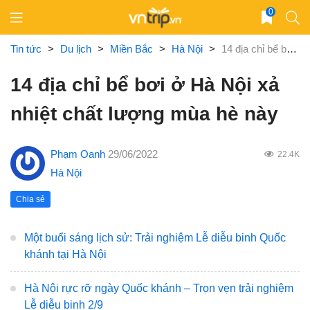
Skip
0
to
content
Tin tức
>
Du lịch
>
Miền Bắc
>
Hà Nội
>
14 địa chỉ bể bơi ở Hà Nội xả nhiệt chất lượng mùa hè này
14 địa chỉ bể bơi ở Hà Nội xả
nhiệt chất lượng mùa hè này
Phạm Oanh
29/06/2022
22.4K
Hà Nội
Chia sẻ
Một buổi sáng lịch sử: Trải nghiệm Lễ diễu binh Quốc
khánh tại Hà Nội
Hà Nội rực rỡ ngày Quốc khánh – Trọn vẹn trải nghiệm
Lễ diễu binh 2/9