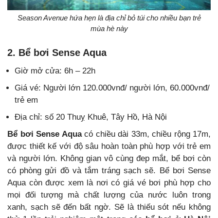
Season Avenue hứa hẹn là địa chỉ bỏ túi cho nhiều bạn trẻ
mùa hè này
2. Bể bơi Sense Aqua
Giờ mở cửa: 6h – 22h
Giá vé: Người lớn 120.000vnđ/ người lớn, 60.000vnđ/
trẻ em
Địa chỉ: số 20 Thuỵ Khuê, Tây Hồ, Hà Nội
Bể bơi Sense Aqua
có chiều dài 33m, chiều rộng 17m,
được thiết kế với độ sâu hoàn toàn phù hợp với trẻ em
và người lớn. Không gian vô cùng đep mắt, bể bơi còn
có phòng gửi đồ và tắm tráng sạch sẽ. Bể bơi Sense
Aqua còn được xem là nơi có giá vé bơi phù hợp cho
mọi đối tượng mà chất lượng của nước luôn trong
xanh, sạch sẽ đến bất ngờ. Sẽ là thiếu sót nếu không