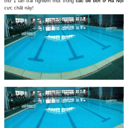
thử 1 lần trải nghiệm một trong
các bể bơi ở Hà Nội
cực chất này!