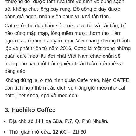
“thượng đế” được tắm rửa làm vệ sinh vô cùng sạch
sẽ, không chút lông bay rụng. Đồ uống ở đây được
đánh giá ngon, nhân viên phục vụ khá tận tình.
Catfe có chế độ chăm sóc mèo cực tốt và bài bản, bé
nào cũng mập mạp, lông mềm mượt thơm tho , làm
người ta cứ muốn âu yếm mãi. Với chặng đường thành
lập và phát triển từ năm 2016, Catfe là một trong những
quán cafe mèo lâu đời nhất Việt Nam chắc chắn sẽ
mang cho bạn một trải nghiệm hoàn toàn mới mẻ và
đẳng cấp.
Không dừng lại ở mô hình quán Cafe mèo, hiện CATFE
còn tích hợp thêm các dịch vụ trông giữ mèo như cat
hotel, pet shop, spa và mèo con.
3. Hachiko Coffee
Địa chỉ: số 14 Hoa Sữa, P.7, Q. Phú Nhuận.
Thời gian mở cửa: 12h00 – 21h30