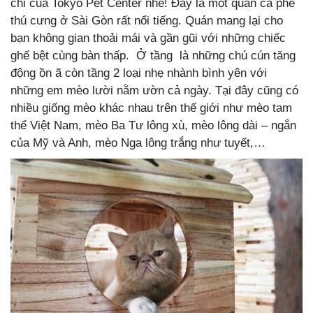
chỉ của Tokyo Pet Center nhé! Đây là một quán cà phê
thú cưng ở Sài Gòn rất nổi tiếng. Quán mang lại cho
bạn không gian thoải mái và gần gũi với những chiếc
ghế bệt cùng bàn thấp. Ở tầng là những chú cún tăng
động ồn ã còn tầng 2 loại nhẹ nhành bình yên với
những em mèo lười nằm ườn cả ngày. Tại đây cũng có
nhiều giống mèo khác nhau trên thế giới như mèo tam
thể Việt Nam, mèo Ba Tư lông xù, mèo lông dài – ngắn
của Mỹ và Anh, mèo Nga lông trắng như tuyết,…