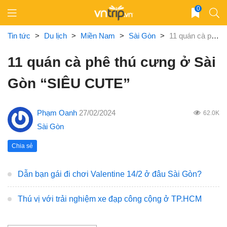
Skip
0
to
content
Tin tức
>
Du lịch
>
Miền Nam
>
Sài Gòn
>
11 quán cà phê thú cưng ở Sài Gòn “SIÊU CUTE”
11 quán cà phê thú cưng ở Sài
Gòn “SIÊU CUTE”
Phạm Oanh
27/02/2024
62.0K
Sài Gòn
Chia sẻ
Dẫn bạn gái đi chơi Valentine 14/2 ở đâu Sài Gòn?
Thú vị với trải nghiệm xe đạp công cộng ở TP.HCM