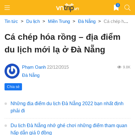
Skip
0
to
content
Tin tức
>
Du lịch
>
Miền Trung
>
Đà Nẵng
>
Cá chép hóa rồng – địa điểm du lịch mới lạ ở Đà Nẵng
Cá chép hóa rồng – địa điểm
du lịch mới lạ ở Đà Nẵng
Phạm Oanh
22/12/2015
9.8K
Đà Nẵng
Chia sẻ
Những địa điểm du lịch Đà Nẵng 2022 bạn nhất định
phải đi
Du lịch Đà Nẵng nhớ ghé chơi những điểm tham quan
hấp dẫn giá 0 đồng