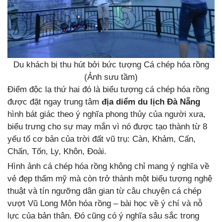
Du khách bị thu hút bởi bức tượng Cá chép hóa rồng
(Ảnh sưu tầm)
Điểm độc lạ thứ hai đó là biểu tượng cá chép hóa rồng
được đặt ngay trung tâm
địa diểm du lịch Đà Nẵng
hình bát giác theo ý nghĩa phong thủy của người xưa,
biểu trưng cho sự may mắn vì nó được tạo thành từ 8
yếu tố cơ bản của trời đất vũ trụ: Càn, Khảm, Cấn,
Chấn, Tốn, Ly, Khôn, Đoài.
Hình ảnh cá chép hóa rồng không chỉ mang ý nghĩa về
vẻ đẹp thẩm mỹ mà còn trở thành một biểu tượng nghệ
thuật và tín ngưỡng dân gian từ câu chuyện cá chép
vượt Vũ Long Môn hóa rồng – bài học về ý chí và nỗ
lực của bản thân. Đó cũng có ý nghĩa sâu sắc trong