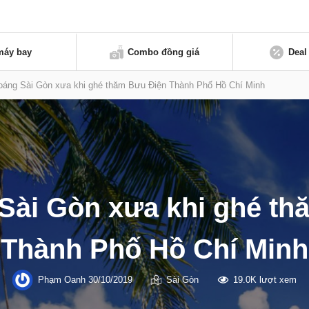
máy bay
Combo đồng giá
Deal
oáng Sài Gòn xưa khi ghé thăm Bưu Điện Thành Phố Hồ Chí Minh
Sài Gòn xưa khi ghé t
Thành Phố Hồ Chí Minh
Phạm Oanh
30/10/2019
Sài Gòn
19.0K lượt xem