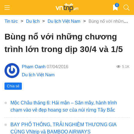
Skip
0
to
content
Tin tức
>
Du lịch
>
Du lịch Việt Nam
>
Bùng nổ với những chương trình lớn trong dịp 30/4 và 1/5
Bùng nổ với những chương
trình lớn trong dịp 30/4 và 1/5
Phạm Oanh
07/04/2016
5.1K
Du lịch Việt Nam
Chia sẻ
Mộc Châu tháng 6: Hái mận – Săn mây, hành trình
chạm vào vẻ đẹp hoang sơ của núi rừng Tây Bắc
BAY PHỔ THÔNG, TRẢI NGHIỆM THƯƠNG GIA
CÙNG VNtrip và BAMBOO AIRWAYS