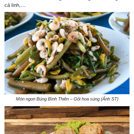
cá linh,…
Món ngon Búng Bình Thiên – Gỏi hoa súng (Ảnh ST)