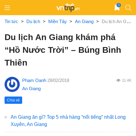
Skip
0
to
content
Tin tức
>
Du lịch
>
Miền Tây
>
An Giang
>
Du lịch An Giang khám phá “Hồ Nước Trời” – Búng Bình Thiên
Du lịch An Giang khám phá
“Hồ Nước Trời” – Búng Bình
Thiên
Phạm Oanh
28/02/2018
11.4K
An Giang
Chia sẻ
An Giang ăn gì? Top 5 nhà hàng “nổi tiếng” nhất Long
Xuyên, An Giang