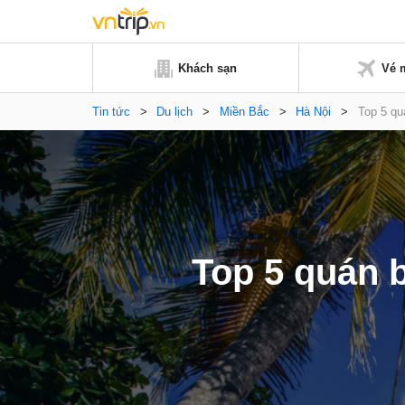
Khách sạn
Vé 
Tin tức
>
Du lịch
>
Miền Bắc
>
Hà Nội
>
Top 5 qu
Top 5 quán 