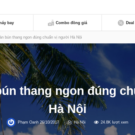
máy bay
Combo đồng giá
Deal
án bún thang ngon đúng chuẩn vị người Hà Nội
bún thang ngon đúng ch
Hà Nội
Phạm Oanh
26/10/2017
Hà Nội
24.8K lượt xem