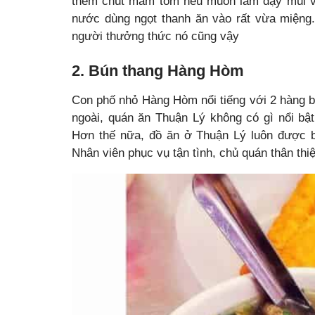
thêm chút mắm tôm nêu muốn làm dậy mùi vị
nước dùng ngọt thanh ăn vào rất vừa miệng.
người thưởng thức nó cũng vậy
2. Bún thang Hàng Hòm
Con phố nhỏ Hàng Hòm nổi tiếng với 2 hàng b
ngoài, quán ăn Thuận Lý không có gì nổi bật
Hơn thế nữa, đồ ăn ở Thuận Lý luôn được bà
Nhân viên phục vụ tận tình, chủ quán thân thiệ