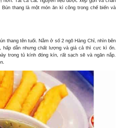
 hơn. Tất cả các nguyên liệu được xếp gọn và chan
 Bún thang là một món ăn kì công trong chế biến và
ún thang tên tuổi. Nằm ở số 2 ngõ Hàng Chỉ, nhìn bên
, hấp dẫn nhưng chất lượng và giá cả thì cực kì ổn.
y trong tủ kính đóng kín, rất sạch sẽ và ngăn nắp.
n.