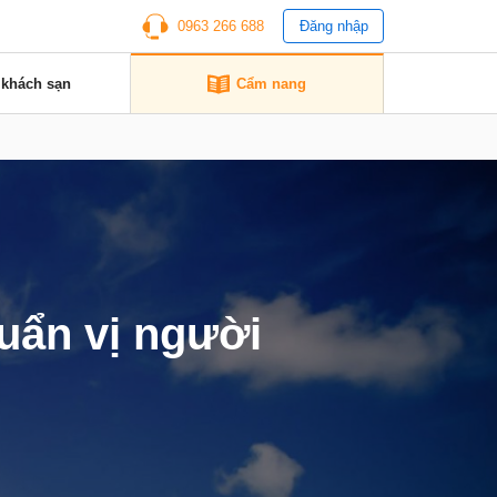
0963 266 688
Đăng nhập
 khách sạn
Cẩm nang
uẩn vị người