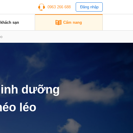
0963 266 688
Đăng nhập
 khách sạn
Cẩm nang
éo
dinh dưỡng
éo léo