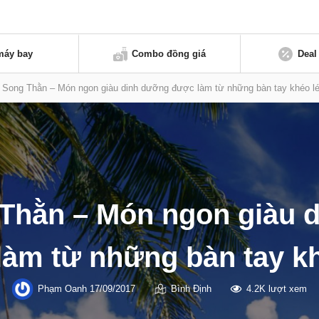
máy bay
Combo đồng giá
Deal
 Song Thằn – Món ngon giàu dinh dưỡng được làm từ những bàn tay khéo l
Thằn – Món ngon giàu 
làm từ những bàn tay kh
Phạm Oanh
17/09/2017
Bình Định
4.2K lượt xem