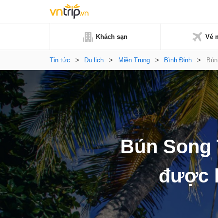
Khách sạn
Vé 
Tin tức
>
Du lịch
>
Miền Trung
>
Bình Định
>
Bún
Bún Song 
được 