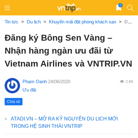
Skip
0
to
content
Tin tức
>
Du lịch
>
Khuyến mãi đặt phòng khách sạn
>
Đăng ký Bông Sen Vàng – Nhận hàng ngàn ưu đãi từ Vietnam Airlines và VNTRIP.VN
Đăng ký Bông Sen Vàng –
Nhận hàng ngàn ưu đãi từ
Vietnam Airlines và VNTRIP.VN
Phạm Oanh
24/06/2020
2.6K
Ưu đãi
Chia sẻ
ATADI.VN – MỞ RA KỶ NGUYÊN DU LỊCH MỚI
TRONG HỆ SINH THÁI VNTRIP