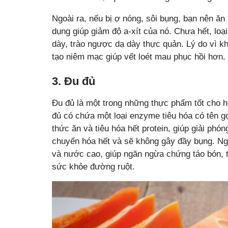
Ngoài ra, nếu bị ợ nóng, sôi bụng, bạn nên ăn
dụng giúp giảm độ a-xít của nó. Chưa hết, loạ
dày, trào ngược dạ dày thực quản. Lý do vì khi 
tạo niêm mạc giúp vết loét mau phục hồi hơn.
3. Đu đủ
Đu đủ là một trong những thực phẩm tốt cho hệ
đủ có chứa một loại enzyme tiêu hóa có tên g
thức ăn và tiêu hóa hết protein, giúp giải phó
chuyển hóa hết và sẽ không gây đầy bụng. Ngo
và nước cao, giúp ngăn ngừa chứng táo bón, thú
sức khỏe đường ruột.