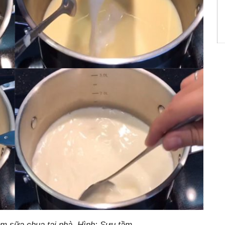
àm sữa chua tại nhà. Hình: Sưu tầm