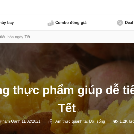
máy bay
Combo đồng giá
Deal
tiêu hóa ngày Tết
ng thực phẩm giúp dễ ti
Tết
Phạm Oanh
11/02/2021
Ẩm thực quanh ta
,
Đời sống
1.2K lư