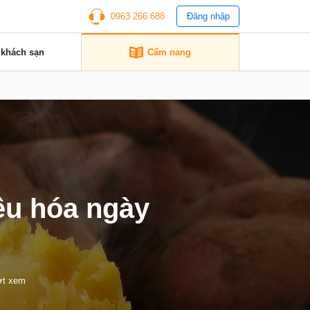
0963 266 688
Đăng nhập
 khách sạn
Cẩm nang
êu hóa ngày
ợt xem