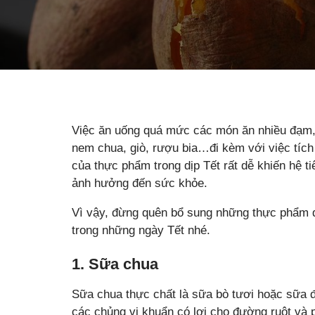
Việc ăn uống quá mức các món ăn nhiều đạm, t
nem chua, giò, rượu bia…đi kèm với việc tíc
của thực phẩm trong dịp Tết rất dễ khiến hệ t
ảnh hưởng đến sức khỏe.
Vì vậy, đừng quên bổ sung những thực phẩm d
trong những ngày Tết nhé.
1. Sữa chua
Sữa chua thực chất là sữa bò tươi hoặc sữa 
các chủng vi khuẩn có lợi cho đường ruột và 