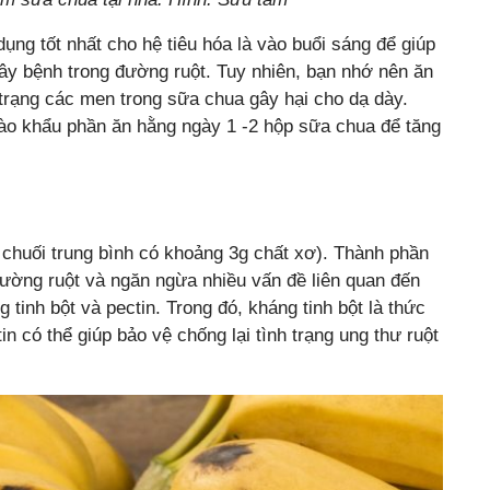
ụng tốt nhất cho hệ tiêu hóa là vào buổi sáng để giúp
gây bệnh trong đường ruột. Tuy nhiên, bạn nhớ nên ăn
 trạng các men trong sữa chua gây hại cho dạ dày.
ào khẩu phần ăn hằng ngày 1 -2 hộp sữa chua để tăng
chuối trung bình có khoảng 3g chất xơ). Thành phần
ường ruột và ngăn ngừa nhiều vấn đề liên quan đến
g tinh bột và pectin. Trong đó, kháng tinh bột là thức
in có thể giúp bảo vệ chống lại tình trạng ung thư ruột