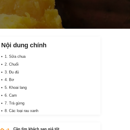
Nội dung chính
1. Sữa chua
2. Chuối
3. Đu đủ
4. Bơ
5. Khoai lang
6. Cam
7. Trà gừng
8. Các loại rau xanh
9. Các loại dưa muối
10. Nước chanh nóng
Cần tìm khách sạn giá tốt