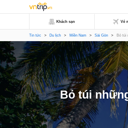
Khách sạn
Vé 
Tin tức
>
Du lịch
>
Miền Nam
>
Sài Gòn
>
Bỏ túi
Bỏ túi những