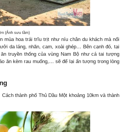
ườn (Ảnh sưu tầm)
mùa hoa trái trĩu trịt như níu chân du khách mà nổi
bưởi da láng, nhãn, cam, xoài ghép… Bên cạnh đó, tại
ăn truyền thống của vùng Nam Bộ như cá tai tượng
cháo ăn kèm rau muống,… sẽ để lại ấn tượng trong lòng
ơng
. Cách thành phố Thủ Dầu Một khoảng 10km và thành