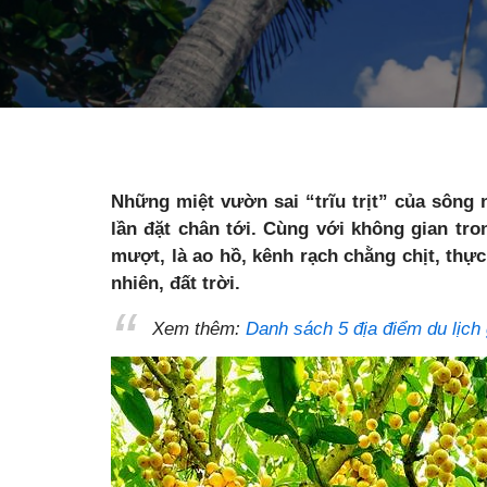
Những miệt vườn sai “trĩu trịt” của sông
lần đặt chân tới. Cùng với không gian tro
mượt, là ao hồ, kênh rạch chằng chịt, thự
nhiên, đất trời.
Xem thêm:
Danh sách 5 địa điểm du lịch