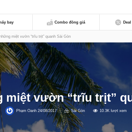
máy bay
Combo đồng giá
Deal
 những miệt vườn “trĩu trịt” quanh Sài Gòn
 miệt vườn “trĩu trịt” 
Phạm Oanh
24/08/2017
Sài Gòn
10.3K lượt xem