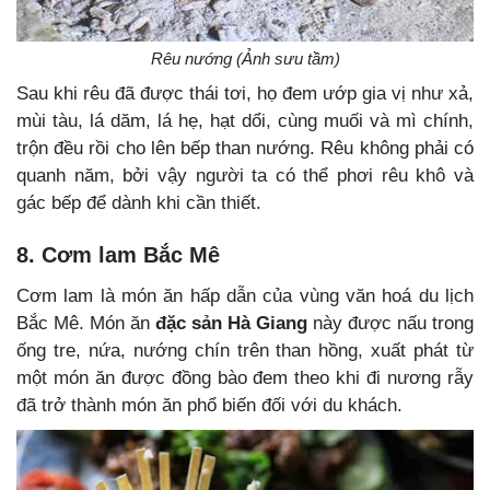
Rêu nướng (Ảnh sưu tầm)
Sau khi rêu đã được thái tơi, họ đem ướp gia vị như xả,
mùi tàu, lá dăm, lá hẹ, hạt dổi, cùng muối và mì chính,
trộn đều rồi cho lên bếp than nướng. Rêu không phải có
quanh năm, bởi vậy người ta có thể phơi rêu khô và
gác bếp để dành khi cần thiết.
8. Cơm lam Bắc Mê
Cơm lam là món ăn hấp dẫn của vùng văn hoá du lịch
Bắc Mê. Món ăn
đặc sản Hà Giang
này được nấu trong
ống tre, nứa, nướng chín trên than hồng, xuất phát từ
một món ăn được đồng bào đem theo khi đi nương rẫy
đã trở thành món ăn phổ biến đối với du khách.