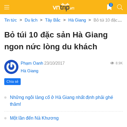
Skip
0
to
content
Tin tức
>
Du lịch
>
Tây Bắc
>
Hà Giang
>
Bỏ túi 10 đặc sản Hà Giang ngon nức lòng du khách
Bỏ túi 10 đặc sản Hà Giang
ngon nức lòng du khách
Phạm Oanh
23/10/2017
8.9K
Hà Giang
Chia sẻ
Những ngôi làng cổ ở Hà Giang nhất định phải ghé
thăm!
Một lần đến Nà Khương