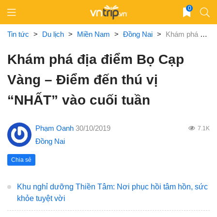
Skip
0
to
content
Tin tức
>
Du lịch
>
Miền Nam
>
Đồng Nai
>
Khám phá địa điểm Bọ Cạp Vàng – Điểm đến thú vị “NHẤT” vào cuối tuần
Khám phá địa điểm Bọ Cạp
Vàng – Điểm đến thú vị
“NHẤT” vào cuối tuần
Phạm Oanh
30/10/2019
7.1K
Đồng Nai
Chia sẻ
Khu nghỉ dưỡng Thiền Tâm: Nơi phục hồi tâm hồn, sức
khỏe tuyệt vời