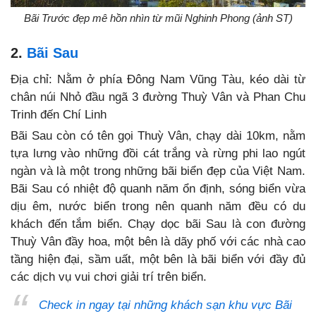
Bãi Trước đẹp mê hồn nhìn từ mũi Nghinh Phong (ảnh ST)
2.
Bãi Sau
Địa chỉ: Nằm ở phía Đông Nam Vũng Tàu, kéo dài từ
chân núi Nhỏ đầu ngã 3 đường Thuỳ Vân và Phan Chu
Trinh đến Chí Linh
Bãi Sau còn có tên gọi Thuỳ Vân, chạy dài 10km, nằm
tựa lưng vào những đồi cát trắng và rừng phi lao ngút
ngàn và là một trong những bãi biển đẹp của Việt Nam.
Bãi Sau có nhiệt độ quanh năm ổn định, sóng biển vừa
dịu êm, nước biển trong nên quanh năm đều có du
khách đến tắm biển. Chạy dọc bãi Sau là con đường
Thuỳ Vân đầy hoa, một bên là dãy phố với các nhà cao
tầng hiện đại, sầm uất, một bên là bãi biển với đầy đủ
các dịch vụ vui chơi giải trí trên biển.
Check in ngay tại những khách sạn khu vực Bãi