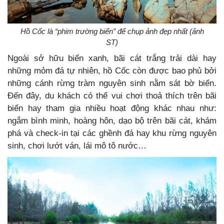
Hồ Cốc là “phim trường biển” để chụp ảnh đẹp nhất (ảnh
ST)
Ngoài sở hữu biển xanh, bãi cát trắng trải dài hay
những mỏm đá tự nhiên, hồ Cốc còn được bao phủ bởi
những cánh rừng tràm nguyên sinh nằm sát bờ biển.
Đến đây, du khách có thể vui chơi thoả thích trên bãi
biển hay tham gia nhiều hoạt động khác nhau như:
ngắm bình minh, hoàng hôn, dạo bộ trên bãi cát, khám
phá và check-in tại các ghềnh đá hay khu rừng nguyên
sinh, chơi lướt ván, lái mô tô nước…