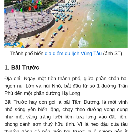
Thành phố biển
địa điểm du lịch Vũng Tàu
(ảnh ST)
1. Bãi Trước
Địa chỉ: Ngay mặt tiền thành phố, giữa phần chân hai
ngọn núi Lớn và núi Nhỏ, bắt đầu từ số 1 đường Trần
Phú đến một phần đường Hạ Long
Bãi Trước hay còn gọi là bãi Tầm Dương, là một vịnh
nhỏ sóng yên biển lặng, chạy theo đường vong cung
như một vầng trăng lưỡi liềm tựa lưng vào đất liền,
phong cảnh sơn thuỷ hữu tình. Vì là neo đậu của tàu
thuyền đánh cá nên biển bãi trước bị ô nhiễm nên ít