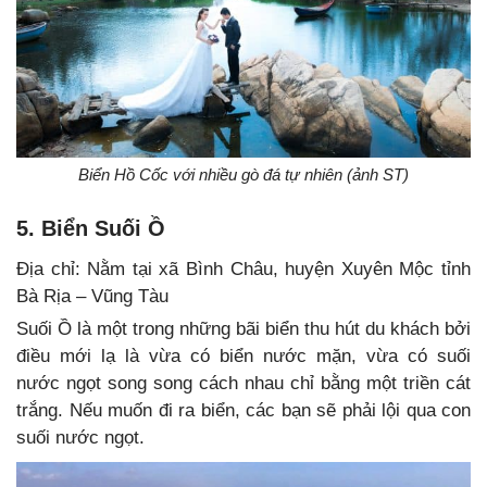
Biển Hồ Cốc với nhiều gò đá tự nhiên (ảnh ST)
5. Biển Suối Ồ
Địa chỉ: Nằm tại xã Bình Châu, huyện Xuyên Mộc tỉnh
Bà Rịa – Vũng Tàu
Suối Ồ là một trong những bãi biển thu hút du khách bởi
điều mới lạ là vừa có biển nước mặn, vừa có suối
nước ngọt song song cách nhau chỉ bằng một triền cát
trắng. Nếu muốn đi ra biển, các bạn sẽ phải lội qua con
suối nước ngọt.