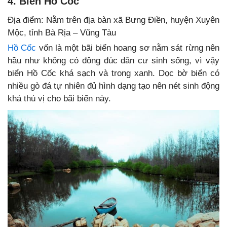
4. Biển Hồ Cốc
Địa điểm: Nằm trên địa bàn xã Bưng Điền, huyện Xuyên
Mộc, tỉnh Bà Rịa – Vũng Tàu
Hồ Cốc
vốn là một bãi biển hoang sơ nằm sát rừng nên
hầu như không có đông đúc dân cư sinh sống, vì vậy
biển Hồ Cốc khá sạch và trong xanh. Dọc bờ biển có
nhiều gò đá tự nhiên đủ hình dạng tạo nên nét sinh động
khá thú vị cho bãi biển này.