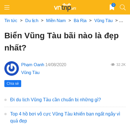
Skip
0
to
content
Tin tức
>
Du lịch
>
Miền Nam
>
Bà Rịa
>
Vũng Tàu
>
Biển
Biển Vũng Tàu bãi nào là đẹp
nhất?
Phạm Oanh
14/08/2020
32.2K
Vũng Tàu
Chia sẻ
Đi du lịch Vũng Tàu cần chuẩn bị những gì?
Top 4 hồ bơi vô cực Vũng Tàu khiến bạn ngất ngây vì
quá đẹp