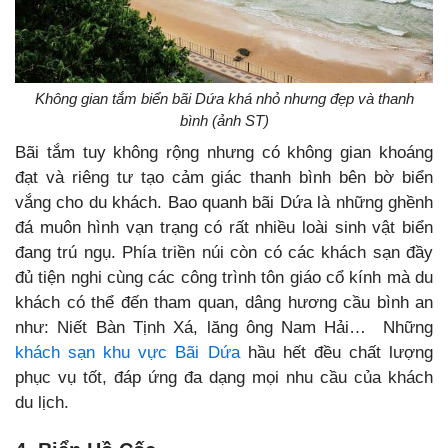
Không gian tắm biển bãi Dứa khá nhỏ nhưng đẹp và thanh
bình (ảnh ST)
Bãi tắm tuy không rộng nhưng có không gian khoáng
đạt và riêng tư tạo cảm giác thanh bình bên bờ biển
vắng cho du khách. Bao quanh bãi Dứa là những ghềnh
đá muôn hình vạn trạng có rất nhiều loài sinh vật biển
đang trú ngụ. Phía triền núi còn có các khách sạn đầy
đủ tiện nghi cùng các công trình tôn giáo cổ kính mà du
khách có thể đến tham quan, dâng hương cầu bình an
như: Niết Bàn Tịnh Xá, lăng ông Nam Hải… Những
khách sạn khu vực Bãi Dứa
hầu hết đều chất lượng
phục vụ tốt, đáp ứng đa dạng mọi nhu cầu của khách
du lịch.