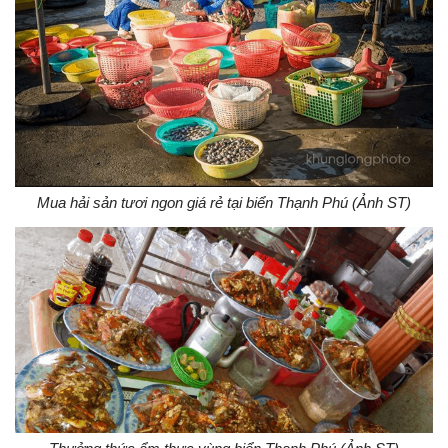
Mua hải sản tươi ngon giá rẻ tại biển Thạnh Phú (Ảnh ST)