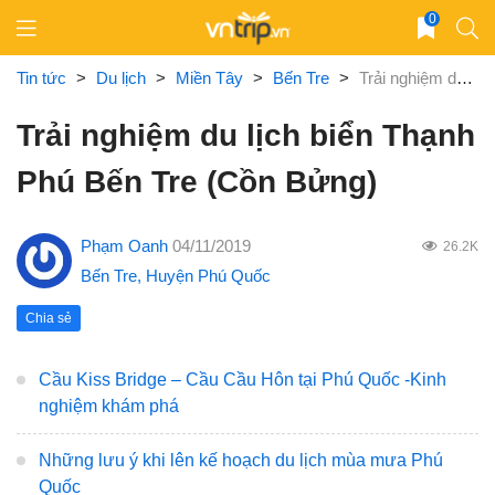
Skip
0
to
content
Tin tức
>
Du lịch
>
Miền Tây
>
Bến Tre
>
Trải nghiệm du lịch biển Thạnh Phú Bến Tre (Cồn Bửng)
Trải nghiệm du lịch biển Thạnh
Phú Bến Tre (Cồn Bửng)
Phạm Oanh
04/11/2019
26.2K
Bến Tre
,
Huyện Phú Quốc
Chia sẻ
Cầu Kiss Bridge – Cầu Cầu Hôn tại Phú Quốc -Kinh
nghiệm khám phá
Những lưu ý khi lên kế hoạch du lịch mùa mưa Phú
Quốc