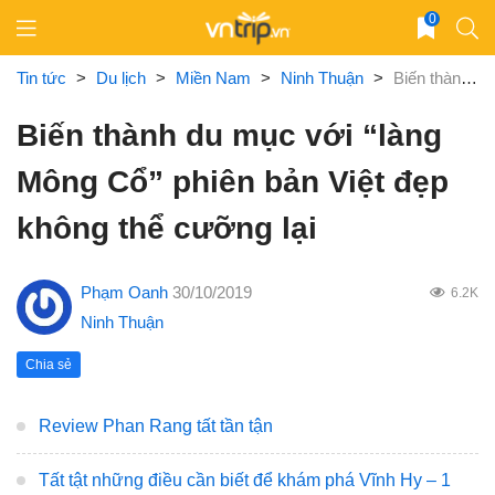
Skip
0
to
content
Tin tức
>
Du lịch
>
Miền Nam
>
Ninh Thuận
>
Biến thành du mục với “làng Mông Cổ” phiên bản Việt đẹp không thể cưỡng lại
Biến thành du mục với “làng
Mông Cổ” phiên bản Việt đẹp
không thể cưỡng lại
Phạm Oanh
30/10/2019
6.2K
Ninh Thuận
Chia sẻ
Review Phan Rang tất tần tận
Tất tật những điều cần biết để khám phá Vĩnh Hy – 1