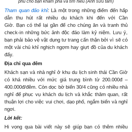
phú cho bạn khám phá và tìm hiểu (Ảnh sưu tầm)
Tham quan đảo khỉ
:
Là một trong những điểm đến hấp
dẫn thu hút rất nhiều du khách khi đến với Cần
Giờ. Bạn có thể lại gần để cho chúng ăn và tranh thủ
check-in những bức ảnh độc đáo làm kỷ niệm. Lưu ý,
bạn phải bảo vệ vật dụng tư trang cẩn thận bởi vì sẽ có
một vài chú khỉ nghịch ngợm hay giựt đồ của du khách
đấy.
Địa chỉ qua đêm
Khách sạn và nhà nghỉ ở khu du lịch sinh thái Cần Giờ
có khá nhiều với mức giá trung bình từ 200.000đ –
400.000đ/đêm. Còn dọc bờ biển 30/4 cũng có nhiều nhà
nghỉ để phục vụ khách du lịch và khắc thăm quan, rất
thuận lợi cho việc vui chơi, dạo phố, ngắm biển và nghỉ
ngơi.
Lời kết:
Hi vọng qua bài viết này sẽ giúp bạn có thêm nhiều