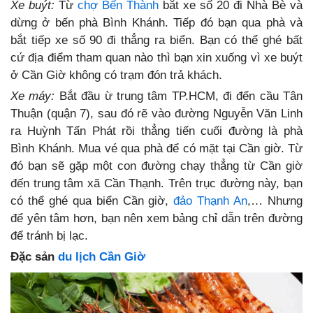
Xe buýt:
Từ
chợ Bến Thành
bắt xe số 20 đi Nhà Bè và
dừng ở bến phà Bình Khánh. Tiếp đó bạn qua phà và
bắt tiếp xe số 90 đi thẳng ra biển. Bạn có thể ghé bất
cứ địa điểm tham quan nào thì bạn xin xuống vì xe buýt
ở Cần Giờ không có trạm đón trả khách.
Xe máy:
Bắt đầu
ừ trung tâm TP.HCM, đi đến cầu Tân
Thuận (quận 7), sau đó rẽ vào đường Nguyễn Văn Linh
ra Huỳnh Tấn Phát rồi thẳng tiến cuối đường là phà
Bình Khánh. Mua vé qua phà để có mặt tại Cần giờ. Từ
đó bạn sẽ gặp một con đường chạy thẳng từ Cần giờ
đến trung tâm xã Cần Thạnh. Trên trục đường này, bạn
có thể ghé qua biển Cần giờ,
đảo Thạnh An
,… Nhưng
để yên tâm hơn, bạn nên xem bảng chỉ dẫn trên đường
để tránh bị lạc.
Đặc sản
du lịch Cần Giờ