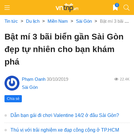
Skip
0
to
content
Tin tức
>
Du lịch
>
Miền Nam
>
Sài Gòn
>
Bật mí 3 bãi biển gần Sài Gòn đẹp tự nhiên cho bạn khám phá
Bật mí 3 bãi biển gần Sài Gòn
đẹp tự nhiên cho bạn khám
phá
Phạm Oanh
30/10/2019
22.4K
Sài Gòn
Chia sẻ
Dẫn bạn gái đi chơi Valentine 14/2 ở đâu Sài Gòn?
Thú vị với trải nghiệm xe đạp công cộng ở TP.HCM