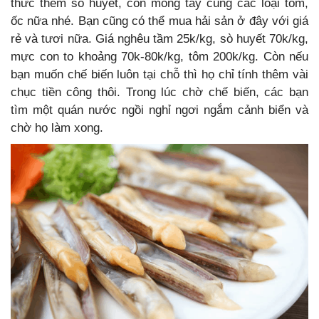
thức thêm sò huyết, con móng tay cùng các loại tôm,
ốc nữa nhé. Bạn cũng có thể mua hải sản ở đây với giá
rẻ và tươi nữa. Giá nghêu tầm 25k/kg, sò huyết 70k/kg,
mực con to khoảng 70k-80k/kg, tôm 200k/kg. Còn nếu
bạn muốn chế biến luôn tại chỗ thì họ chỉ tính thêm vài
chục tiền công thôi. Trong lúc chờ chế biến, các bạn
tìm một quán nước ngồi nghỉ ngơi ngắm cảnh biển và
chờ họ làm xong.