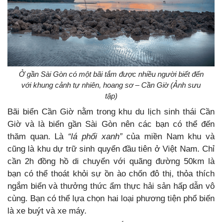
Ở gần Sài Gòn có một bãi tắm được nhiều người biết đến
với khung cảnh tự nhiên, hoang sơ – Cần Giờ (Ảnh sưu
tập)
Bãi biển Cần Giờ nằm trong khu du lịch sinh thái Cần
Giờ và là biển gần Sài Gòn nên các bạn có thể đến
thăm quan. Là
“lá phổi xanh”
của miền Nam khu và
cũng là khu dự trữ sinh quyển đầu tiên ở Việt Nam. Chỉ
cần 2h đồng hồ di chuyển với quãng đường 50km là
bạn có thể thoát khỏi sự ồn ào chốn đô thị, thỏa thích
ngắm biển và thưởng thức ẩm thực hải sản hấp dẫn vô
cùng. Bạn có thể lựa chọn hai loại phương tiện phổ biến
là xe buýt và xe máy.