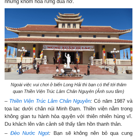
những khóm hoa rừng đua nở.
Ngoài việc vui chơi ở biển Long Hải thì bạn có thể tới thăm
quan Thiền Viện Trúc Lâm Chân Nguyên (Ảnh sưu tầm)
–
Thiền Viện Trúc Lâm Chân Nguyên
:
Có năm 1987 và
tọa lạc dưới chân núi Minh Đạm. Thiền viện nằm trong
không gian tu hành hòa quyện với thiên nhiên hùng vĩ.
Du khách lên vãn cảnh sẽ thấy tâm hồn thanh thản.
–
Đèo Nước Ngọt
:
Bạn sẽ không nên bỏ qua cung