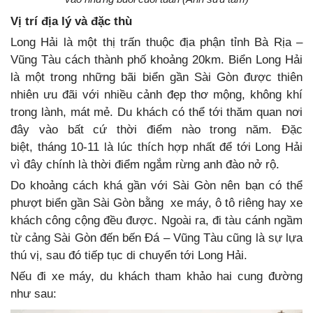
Vị trí địa lý và đặc thù
Long Hải là một thị trấn thuộc địa phận tỉnh Bà Rịa –
Vũng Tàu cách thành phố khoảng 20km. Biển Long Hải
là một trong những bãi biển gần Sài Gòn được thiên
nhiên ưu đãi với nhiều cảnh đẹp thơ mộng, không khí
trong lành, mát mẻ. Du khách có thể tới thăm quan nơi
đây vào bất cứ thời điểm nào trong năm. Đặc
biệt, tháng 10-11 là lúc thích hợp nhất để tới Long Hải
vì đây chính là thời điểm ngắm rừng anh đào nở rộ.
Do khoảng cách khá gần với Sài Gòn nên bạn có thể
phượt biển gần Sài Gòn
bằng xe máy, ô tô riêng hay xe
khách công cộng đều được. Ngoài ra, đi tàu cánh ngầm
từ cảng Sài Gòn đến bến Đá – Vũng Tàu cũng là sự lựa
thú vị, sau đó tiếp tục di chuyển tới Long Hải.
Nếu đi xe máy, du khách tham khảo hai cung đường
như sau: