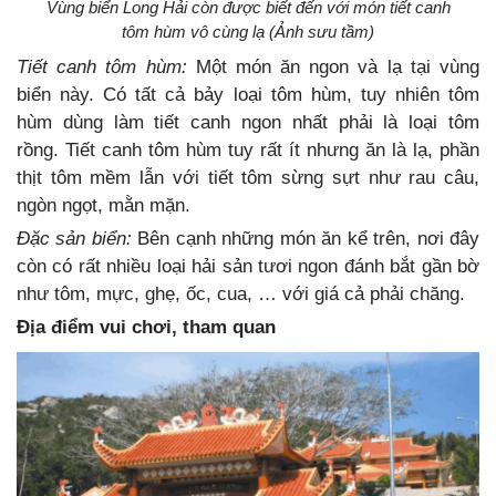
Vùng biển Long Hải còn được biết đến với món tiết canh
tôm hùm vô cùng lạ (Ảnh sưu tầm)
Tiết canh tôm hùm:
Một món ăn ngon và lạ tại vùng
biển này. Có tất cả bảy loại tôm hùm, tuy nhiên tôm
hùm dùng làm tiết canh ngon nhất phải là loại tôm
rồng. Tiết canh tôm hùm tuy rất ít nhưng ăn là lạ, phần
thịt tôm mềm lẫn với tiết tôm sừng sựt như rau câu,
ngòn ngọt, mằn mặn.
Đặc sản biển:
Bên cạnh những món ăn kể trên, nơi đây
còn có rất nhiều loại hải sản tươi ngon đánh bắt gần bờ
như tôm, mực, ghẹ, ốc, cua, … với giá cả phải chăng.
Địa điểm vui chơi, tham quan