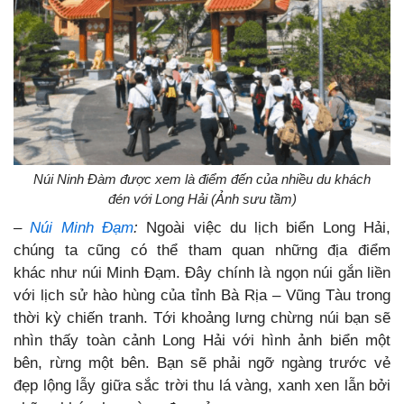
Núi Ninh Đàm được xem là điểm đến của nhiều du khách
đén với Long Hải (Ảnh sưu tầm)
–
Núi Minh Đạm
:
Ngoài việc du lịch biển Long Hải,
chúng ta cũng có thể tham quan những địa điểm
khác
như núi Minh Đạm. Đây chính là ngọn núi gắn liền
với lịch sử hào hùng của tỉnh Bà Rịa – Vũng Tàu trong
thời kỳ chiến tranh. Tới khoảng lưng chừng núi bạn sẽ
nhìn thấy toàn cảnh Long Hải với hình ảnh biển một
bên, rừng một bên. Bạn sẽ phải ngỡ ngàng trước vẻ
đẹp lộng lẫy giữa sắc trời thu lá vàng, xanh xen lẫn bởi