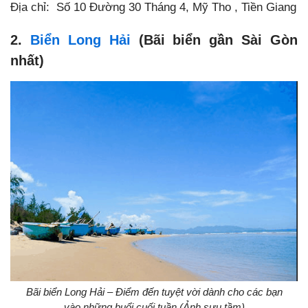
Địa chỉ:
Số 10 Đường 30 Tháng 4, Mỹ Tho , Tiền Giang
2.
Biển Long Hải
(Bãi biển gần Sài Gòn
nhất)
Bãi biển Long Hải – Điểm đến tuyệt vời dành cho các bạn
vào những buổi cuối tuần (Ảnh sưu tầm)