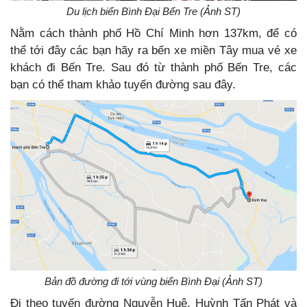
Du lịch biển Bình Đại Bến Tre (Ảnh ST)
Nằm cách thành phố Hồ Chí Minh hơn 137km, để có
thể tới đây các bạn hãy ra bến xe miền Tây mua vé xe
khách đi Bến Tre. Sau đó từ thành phố Bến Tre, các
bạn có thể tham khảo tuyến đường sau đây.
Bản đồ đường đi tới vùng biển Bình Đại (Ảnh ST)
Đi theo tuyến đường Nguyễn Huệ, Huỳnh Tấn Phát và