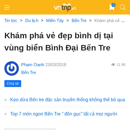
Skip
0
to
content
Tin tức
>
Du lịch
>
Miền Tây
>
Bến Tre
>
Khám phá vẻ đẹp bình dị tại vùng biển Bình Đại Bến Tre
Khám phá vẻ đẹp bình dị tại
vùng biển Bình Đại Bến Tre
Phạm Oanh
23/03/2018
11.9K
Bến Tre
Chia sẻ
Kẹo dừa Bến tre đặc sản truyền thống không thể bỏ qua
Top 7 món ngon Bến Tre ” đốn gục” tất cả mọi người