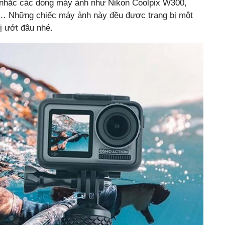
n nhắc các dòng máy ảnh như Nikon Coolpix W300,
,… Những chiếc máy ảnh này đều được trang bị một
ị ướt đâu nhé.