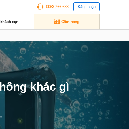
0963 266 688
Đăng nhập
 khách sạn
Cẩm nang
hông khác gì
em