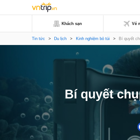
Khách sạn
Vé 
Tin tức
>
Du lịch
>
Kinh nghiệm bỏ túi
>
Bí quyết c
Bí quyết ch