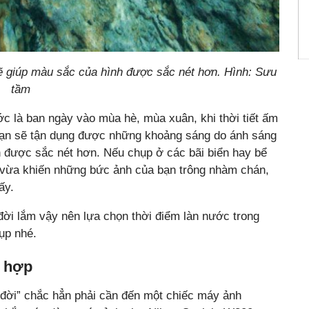
sẽ giúp màu sắc của hình được sắc nét hơn. Hình: Sưu
tầm
c là ban ngày vào mùa hè, mùa xuân, khi thời tiết ấm
 bạn sẽ tận dụng được những khoảng sáng do ánh sáng
h được sắc nét hơn. Nếu chụp ở các bãi biển hay bể
ì vừa khiến những bức ảnh của bạn trông nhàm chán,
ấy.
ời lắm vậy nên lựa chọn thời điểm làn nước trong
ụp nhé.
ù hợp
ời” chắc hẳn phải cần đến một chiếc máy ảnh