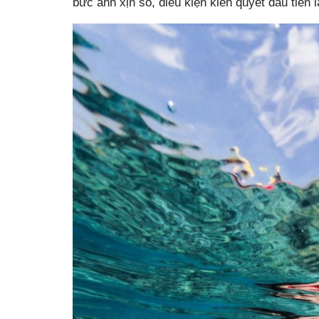
bức ảnh xịn sò, điều kiện kiên quyết đầu tiên 