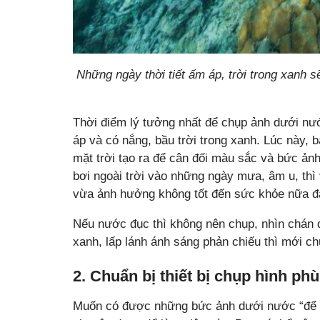
Những ngày thời tiết ấm áp, trời trong xanh 
Thời điểm lý tưởng nhất để chụp ảnh dưới nướ
áp và có nắng, bầu trời trong xanh. Lúc này,
mặt trời tạo ra để cân đối màu sắc và bức ản
bơi ngoài trời vào những ngày mưa, âm u, th
vừa ảnh hưởng không tốt đến sức khỏe nữa đ
Nếu nước đục thì không nên chụp, nhìn chán đ
xanh, lấp lánh ánh sáng phản chiếu thì mới ch
2. Chuẩn bị thiết bị chụp hình ph
Muốn có được những bức ảnh dưới nước “để đ