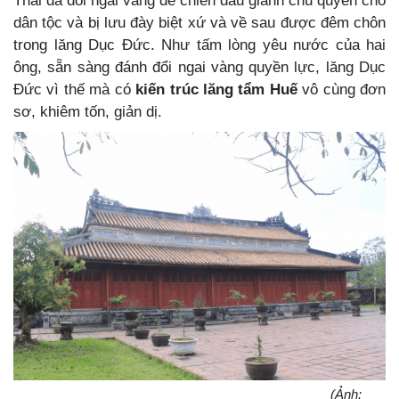
Thái đã đổi ngai vàng để chiến đấu giành chủ quyền cho
dân tộc và bị lưu đày biệt xứ và về sau được đêm chôn
trong lăng Dục Đức. Như tấm lòng yêu nước của hai
ông, sẵn sàng đánh đổi ngai vàng quyền lực, lăng Dục
Đức vì thế mà có
kiến trúc lăng tẩm Huế
vô cùng đơn
sơ, khiêm tốn, giản dị.
(Ảnh: