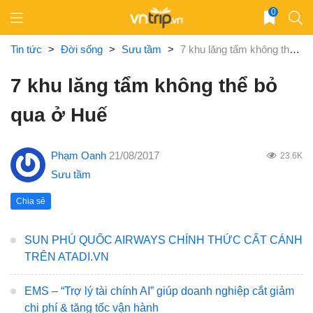
Skip
0
to
content
Tin tức
>
Đời sống
>
Sưu tầm
>
7 khu lăng tẩm không thể bỏ qua ở Huế
7 khu lăng tẩm không thể bỏ
qua ở Huế
Phạm Oanh
21/08/2017
23.6K
Sưu tầm
Chia sẻ
SUN PHÚ QUỐC AIRWAYS CHÍNH THỨC CẤT CÁNH
TRÊN ATADI.VN
EMS – “Trợ lý tài chính AI” giúp doanh nghiệp cắt giảm
chi phí & tăng tốc vận hành