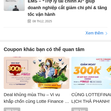
EMS – “Trợ lý tài chính AI” giúp
doanh nghiệp cắt giảm chi phí & tăng
tốc vận hành
08 Th12, 2025
Xem thêm
Coupon khác bạn có thể quan tâm
Deal khủng mùa Thu – Vi vu
CÙNG LOTTEFINA
khắp chốn cùng Lotte Finance x
LỊCH THẢ PHANH!
Vntrip
Hết hạn
Hết hạn