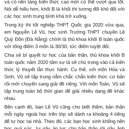
và có nền tảng kiến thức cao mới có thể vượt qua tốt.
Nói dễ hiểu hơn, khối B là khối thi tương đối khó đối với
các học sinh trung bình khá trở xuống.
Trong kỳ thi tốt nghiệp THPT Quốc gia 2020 vừa qua,
em Nguyễn Lê Vũ, học sinh Trường THPT chuyên Lê
Quý Đôn (Đà Nẵng) chính là thủ khoa khối B toàn quốc
với tổng điểm 3 môn là 30/30, tức điểm tuyệt đối.
Chia sẻ bí quyết tự học của bản thân, thủ khoa khối B
toàn quốc năm 2020 tâm sự là sẽ chú trọng vào cả kiến
thức lý thuyết lẫn thực hành. Cụ thể, với môn Hóa và
Sinh, Vũ sẽ tập trung nắm chắc chắn kiến thức cơ bản
rồi mới chuyển sang giải đề riêng. Với môn Toán, Vũ sẽ
tập trung toàn bộ thời gian để giải nhiều dạng đề khác
nhau.
Bên cạnh đó, bạn Lê Vũ cũng cho biết thêm, bản thân
mỗi ngày ngoài học trên lớp sẽ dành ra khoảng 4 tiếng
để tự học tại nhà. Theo đó, các bạn học sinh không nên
học quá sức, tự gây áp lực cho bản thân rồi gây ảnh