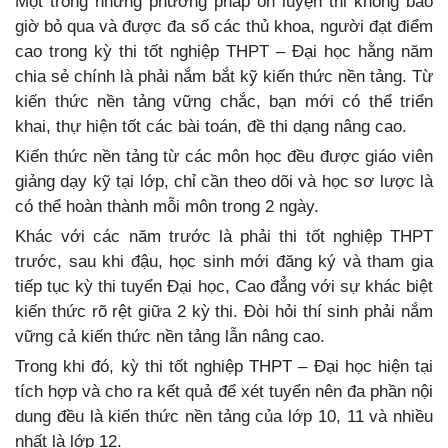
Một trong những phương pháp ôn luyện thi không bao
giờ bỏ qua và được đa số các thủ khoa, người đạt điểm
cao trong kỳ thi tốt nghiệp THPT – Đại học hằng năm
chia sẻ chính là phải nắm bắt kỹ kiến thức nền tảng. Từ
kiến thức nền tảng vững chắc, bạn mới có thể triển
khai, thự hiện tốt các bài toán, đề thi dạng nâng cao.
Kiến thức nền tảng từ các môn học đều được giáo viên
giảng dạy kỹ tại lớp, chỉ cần theo dõi và học sơ lược là
có thể hoàn thành mỗi môn trong 2 ngày.
Khác với các năm trước là phải thi tốt nghiệp THPT
trước, sau khi đậu, học sinh mới đăng ký và tham gia
tiếp tục kỳ thi tuyển Đại học, Cao đẳng với sự khác biệt
kiến thức rõ rệt giữa 2 kỳ thi. Đòi hỏi thí sinh phải nắm
vững cả kiến thức nền tảng lẫn nâng cao.
Trong khi đó, kỳ thi tốt nghiệp THPT – Đại học hiện tại
tích hợp và cho ra kết quả để xét tuyển nên đa phần nội
dung đều là kiến thức nền tảng của lớp 10, 11 và nhiều
nhất là lớp 12.