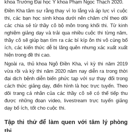
khoa Trường Đại học Y khoa Phạm Ngọc Thạch 2020.
Điền Kha tâm sự rằng thay vì lo lắng và áp lực vì cuộc
thi, các bạn học sinh khoa dưới nên chăm chỉ theo dõi
các chia sẻ từ thầy cô bộ môn trong khối thi. Từ kinh
nghiệm giảng dạy và trải qua nhiều cuộc thi từng năm,
thầy cô sẽ giúp bạn tìm ra các bí kíp ôn thi vô cùng bổ
ích, các kiến thức dễ bị lãng quên nhưng xác xuất xuất
hiện trong đề thi cao.
Ngoài ra, thủ khoa Ngô Điền Kha, vì kỳ thi năm 2019
vừa rồi và kỳ thi năm 2020 năm nay diễn ra trong thời
đại dịch bệnh diễn biến phức tạp với sự thay đổi trong
cách thức giảng dạy, điển hình là học trực tuyến. Theo
dõi trang cá nhân của các thầy cô sẽ có thể tiếp thu
được những đoạn video, livestream trực tuyến giảng
dạy bổ ích, tốt cho cuộc thi.
Tập thi thử để làm quen với tâm lý phòng
thi