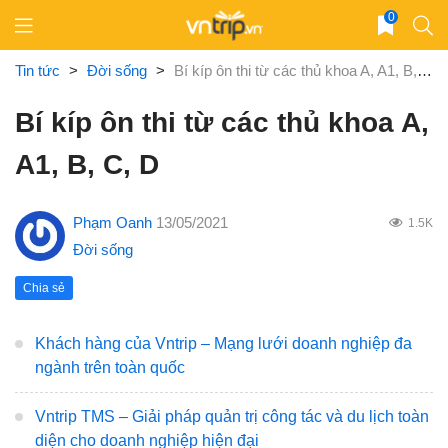
Skip
0
to
content
Tin tức
>
Đời sống
>
Bí kíp ôn thi từ các thủ khoa A, A1, B, C, D
Bí kíp ôn thi từ các thủ khoa A,
A1, B, C, D
Phạm Oanh
13/05/2021
1.5K
Đời sống
Chia sẻ
Khách hàng của Vntrip – Mạng lưới doanh nghiệp đa
ngành trên toàn quốc
Vntrip TMS – Giải pháp quản trị công tác và du lịch toàn
diện cho doanh nghiệp hiện đại