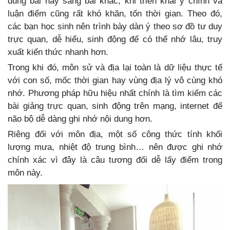
dung bài này sang bài khác, khi triển khai ý chính và
luận điểm cũng rất khó khăn, tốn thời gian. Theo đó,
các bạn học sinh nên trình bày dàn ý theo sơ đồ tư duy
trực quan, dễ hiểu, sinh động để có thể nhớ lâu, truy
xuất kiến thức nhanh hơn.
Trong khi đó, môn sử và địa lại toàn là dữ liệu thực tế
với con số, mốc thời gian hay vùng địa lý vô cùng khó
nhớ. Phương pháp hữu hiệu nhất chính là tìm kiếm các
bài giảng trực quan, sinh động trên mạng, internet để
não bộ dễ dàng ghi nhớ nội dung hơn.
Riêng đối với môn địa, một số công thức tính khối
lượng mưa, nhiệt độ trung bình… nên được ghi nhớ
chính xác vì đây là câu tương đối dễ lấy điểm trong
môn này.