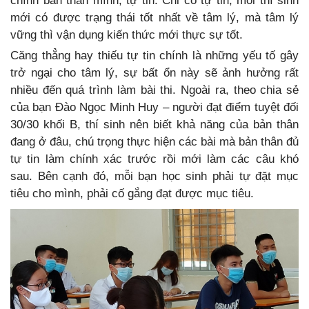
chính bản thân mình, tự tin. Chỉ có tự tin, mỗi thí sinh
mới có được trạng thái tốt nhất về tâm lý, mà tâm lý
vững thì vận dụng kiến thức mới thực sự tốt.
Căng thẳng hay thiếu tự tin chính là những yếu tố gây
trở ngại cho tâm lý, sự bất ổn này sẽ ảnh hưởng rất
nhiều đến quá trình làm bài thi. Ngoài ra, theo chia sẻ
của bạn Đào Ngọc Minh Huy – người đạt điểm tuyệt đối
30/30 khối B, thí sinh nên biết khả năng của bản thân
đang ở đâu, chú trọng thực hiện các bài mà bản thân đủ
tự tin làm chính xác trước rồi mới làm các câu khó
sau. Bên cạnh đó, mỗi bạn học sinh phải tự đặt mục
tiêu cho mình, phải cố gắng đạt được mục tiêu.