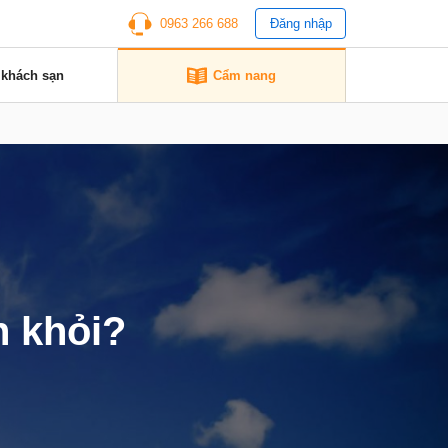
0963 266 688
Đăng nhập
 khách sạn
Cẩm nang
h khỏi?