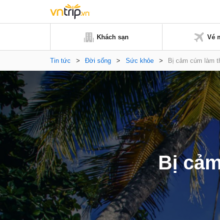
Khách sạn
Vé 
Tin tức
>
Đời sống
>
Sức khỏe
>
Bị cảm cúm làm t
Bị cảm