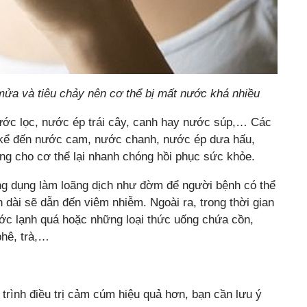
ửa và tiêu chảy nên cơ thể bị mất nước khá nhiều
ớc lọc, nước ép trái cây, canh hay nước súp,… Các
hể kể đến nước cam, nước chanh, nước ép dưa hấu,
g cho cơ thể lại nhanh chóng hồi phục sức khỏe.
ng dụng làm loãng dịch như đờm để người bệnh có thể
an dài sẽ dẫn đến viêm nhiễm. Ngoài ra, trong thời gian
c lạnh quá hoặc những loại thức uống chứa cồn,
phê, trà,…
 trình điều trị cảm cúm hiệu quả hơn, bạn cần lưu ý