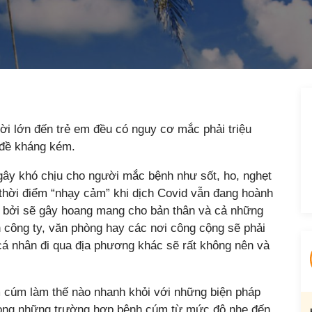
ời lớn đến trẻ em đều có nguy cơ mắc phải triệu
 đề kháng kém.
ây khó chịu cho người mắc bệnh như sốt, ho, nghẹt
thời điểm “nhạy cảm” khi dịch Covid vẫn đang hoành
 bởi sẽ gây hoang mang cho bản thân và cả những
 công ty, văn phòng hay các nơi công cộng sẽ phải
 cá nhân đi qua địa phương khác sẽ rất không nên và
cảm cúm làm thế nào nhanh khỏi với những biện pháp
trong những trường hợp bệnh cúm từ mức độ nhẹ đến