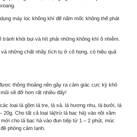
 xoang.
ụng máy lọc không khí để nấm mốc không thể phát
 tránh khói bụi và hít phải những không khí ô nhiễm.
 những chất nhầy tích tụ ở cổ họng, có hiệu quả
được thông thoáng nên gây ra cảm giác cực kỳ khó
 mũi sẽ đỡ hơn rất nhiều đấy!
c loại lá gồm lá tre, lá sả, lá hương nhu, lá bưởi, lá
0 – 20g. Cho tất cả loại lá(trừ lá bạc hà) vào nồi xâm
mới cho lá bạc hà vào đun tiếp từ 1 – 2 phút, múc
 đề phòng cảm lạnh.