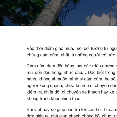
Vào thời điểm giao mùa, mọi đối tượng từ ngư
chứng cảm cúm, nhất là những người có sức
Cảm cúm đem đến hàng loạt các triệu chứng g
mũi đến đau họng, nhức đầu,…Đặc biệt trong 
hành, không ai muốn mình bị cảm cúm, ho sốt
người xung quanh, chưa kể nếu di chuyển đến
kiểm tra nhiệt độ, di chuyển xe khách hay xe
không tránh khỏi phiền toái.
Bài viết này sẽ giúp bạn trả lời câu hỏi: bị 
đơn giản tại nhà giúp nhanh chóng hồi phục 