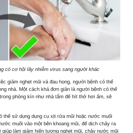
g có cơ hội lây nhiễm virus sang người khác
ệc giảm nghẹt mũi và đau họng, người bệnh có thể
ng nhà. Một cách khá đơn giản là người bệnh có thể
rong phòng kín như nhà tắm để hít thở hơi ẩm, sẽ
ó thể sử dụng dụng cụ xịt rửa mũi hoặc nước muối
t nước muối vào một bên khoang mũi, để dịch chảy ra
ẽ giúp làm giảm hiện tượng nghẹt mũi, chảy nước mũi