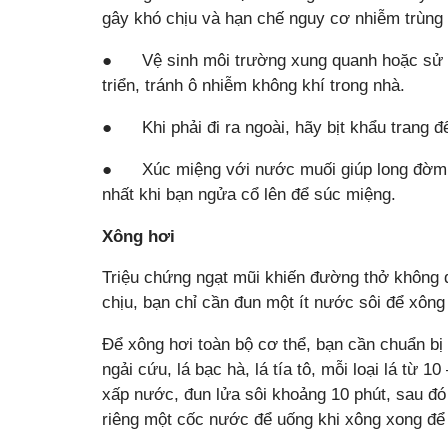
gây khó chịu và hạn chế nguy cơ nhiễm trùng
● Vệ sinh môi trường xung quanh hoặc sử d
triển, tránh ô nhiễm không khí trong nhà.
● Khi phải đi ra ngoài, hãy bịt khẩu trang để
● Xúc miệng với nước muối giúp long đờm và
nhất khi bạn ngửa cổ lên để súc miệng.
Xông hơi
Triệu chứng ngạt mũi khiến đường thở không 
chịu, bạn chỉ cần đun một ít nước sôi để xông
Để xông hơi toàn bộ cơ thể, bạn cần chuẩn bị cá
ngải cứu, lá bạc hà, lá tía tô, mỗi loại lá từ 1
xấp nước, đun lửa sôi khoảng 10 phút, sau đó 
riêng một cốc nước để uống khi xông xong để