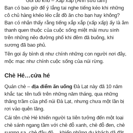
Gỏi bò khô – Xắp xắp (Ảnh sưu tầm)
Bạn có bao giờ để ý lắng tai nghe tiếng kéo khi những
cô chủ hàng khéo léo cắt đồ ăn cho bạn hay không?
Bạn có nhận thấy rằng tiếng xắp xắp (xấp xấp) ấy là âm
thanh quen thuộc của cuộc sống miệt mài mưu sinh
trên những nẻo đường phố khi đêm đã buông, khi
sương đã bao phủ.
Tên gọi ấy bình dị như chính những con người nơi đây,
mộc mạc như chính cuộc sống của núi rừng.
Chè Hé…cửa hé
Quán chè –
địa điểm ăn uống
Đà Lạt này đã 10 năm
khắc tạc tên tuổi trên những năm tháng, qua những
thăng trầm của phố núi Đà Lạt, nhưng chưa một lần bị
rơi vào quên lãng.
Cái tên chè Hé khiến người ta liên tưởng đến một loại
chè sánh ngang tầm với chè đỗ xanh, chè đỗ đen, chè
sương sa, chè đậu đỏ,…khiến những du khách dã đặt