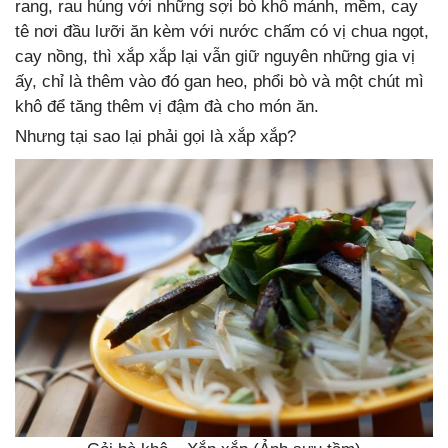
rang, rau húng với những sợi bò khô mảnh, mềm, cay
tê nơi đầu lưỡi ăn kèm với nước chấm có vị chua ngọt,
cay nồng, thì xắp xắp lại vẫn giữ nguyên những gia vị
ấy, chỉ là thêm vào đó gan heo, phổi bò và một chút mì
khô để tăng thêm vị đậm đà cho món ăn.
Nhưng tại sao lại phải gọi là xắp xắp?