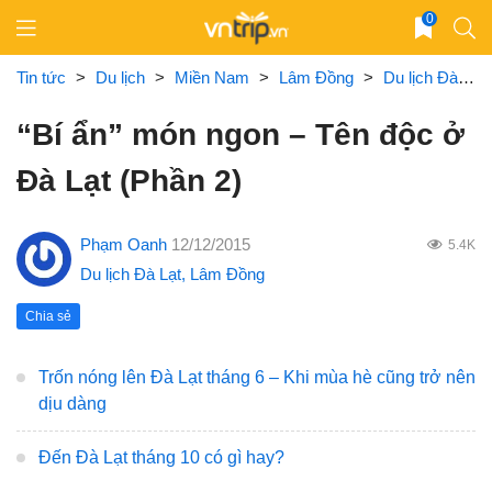
Skip
0
to
content
Tin tức
>
Du lịch
>
Miền Nam
>
Lâm Đồng
>
Du lịch Đà Lạt
“Bí ẩn” món ngon – Tên độc ở
Đà Lạt (Phần 2)
Phạm Oanh
12/12/2015
5.4K
Du lịch Đà Lạt
,
Lâm Đồng
Chia sẻ
Trốn nóng lên Đà Lạt tháng 6 – Khi mùa hè cũng trở nên
dịu dàng
Đến Đà Lạt tháng 10 có gì hay?