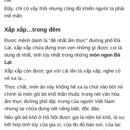
Đấy, chỉ có vậy thôi nhưng cũng đủ khiến người ta phải
mê mẩn.
Xắp xắp…trong đêm
Được mệnh danh là “đệ nhất ẩm thực” đường phố Đà
Lạt, xắp xắp chứa đựng trọn vẹn những gì được coi là
dung dị nhất, tinh túy nhất trong những
món ngon Đà
Lạt
.
Xắp xắp còn được gọi với cái tên là xấp xấp, nghe có
vẻ xa lạ…
Thực chất, món ăn này không hề xa lạ chút nào bởi nó
chính là món gỏi bò khô thân thuộc trong nét văn hóa
ẩm thực đường phố đặc trưng của người Việt Nam
nhưng lại chứa đựng nét riêng biệt, độc đáo.
Nếu gỏi bò khô ở Hà Nội được gọi là nộm bò khô, là sự
kết hợp tinh túy của gia vị, của đu đủ bào sợi, của lạc