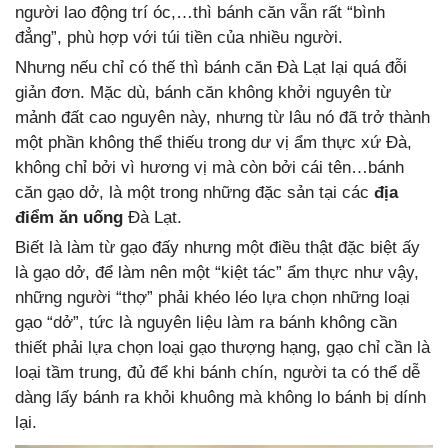
người lao động trí óc,…thì bánh căn vẫn rất “bình
đẳng”, phù hợp với túi tiền của nhiều người.
Nhưng nếu chỉ có thế thì bánh căn Đà Lạt lại quá đỗi
giản đơn. Mặc dù, bánh căn không khởi nguyên từ
mảnh đất cao nguyên này, nhưng từ lâu nó đã trở thành
một phần không thể thiếu trong dư vị ẩm thực xứ Đà,
không chỉ bởi vì hương vị mà còn bởi cái tên…bánh
căn gạo dở, là một trong những đặc sản tại các
địa
điểm ăn uống
Đà Lạt.
Biết là làm từ gạo đấy nhưng một điều thật đặc biệt ấy
là gạo dở, để làm nên một “kiệt tác” ẩm thực như vậy,
những người “thợ” phải khéo léo lựa chọn những loại
gạo “dở”, tức là nguyên liệu làm ra bánh không cần
thiết phải lựa chọn loại gạo thượng hạng, gạo chỉ cần là
loại tầm trung, đủ để khi bánh chín, người ta có thể dễ
dàng lấy bánh ra khỏi khuông mà không lo bánh bị dính
lại.