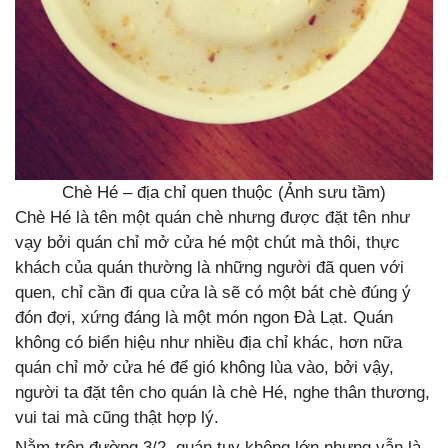
Chè Hé – địa chỉ quen thuộc (Ảnh sưu tầm)
Chè Hé là tên một quán chè nhưng được đặt tên như
vạy bởi quán chỉ mở cửa hé một chút mà thôi, thực
khách của quán thường là những người đã quen với
quen, chỉ cần đi qua cửa là sẽ có một bát chè đúng ý
đón đợi, xứng đáng là một món ngon Đà Lạt. Quán
không có biển hiệu như nhiều địa chỉ khác, hơn nữa
quán chỉ mở cửa hé để gió không lùa vào, bởi vậy,
người ta đặt tên cho quán là chè Hé, nghe thân thương,
vui tai mà cũng thật hợp lý.
Nằm trên đường 3/2, quán tuy không lớn nhưng vẫn là