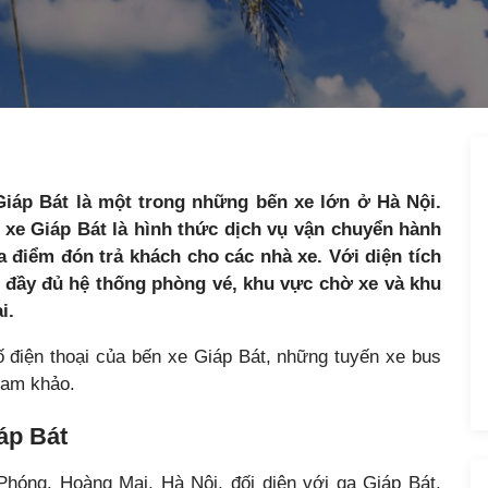
iáp Bát là một trong những bến xe lớn ở Hà Nội.
xe Giáp Bát là hình thức dịch vụ vận chuyển hành
a điểm đón trả khách cho các nhà xe. Với diện tích
 đầy đủ hệ thống phòng vé, khu vực chờ xe và khu
i.
 số điện thoại của bến xe Giáp Bát, những tuyến xe bus
ham khảo.
iáp Bát
hóng, Hoàng Mai, Hà Nội, đối diện với ga Giáp Bát.