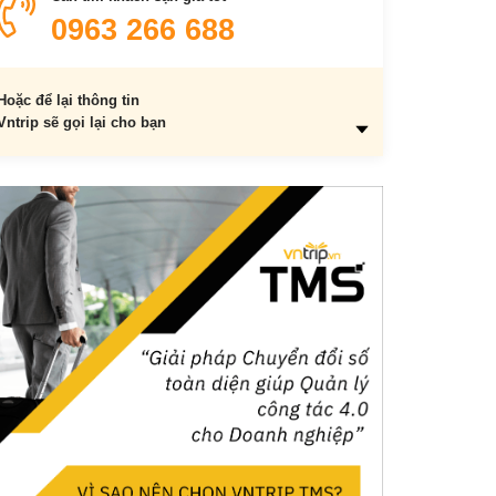
Nghĩa
0963 266 688
Tuyến 25: BX Nam Thăng Long – BX Giáp Bát
Tuyến 28: BX Giáp Bát – Đại Học Mỏ
Tuyến 29: BX Giáp Bát – Tân Lập
Hoặc để lại thông tin
Vntrip sẽ gọi lại cho bạn
Tuyến 32: BX Giáp Bát – Nhổn
Tuyến 54: Long Biên – Bắc Ninh
Tuyến 56C: Nam Thăng Long – Bắc Phú (Sóc
Sơn)