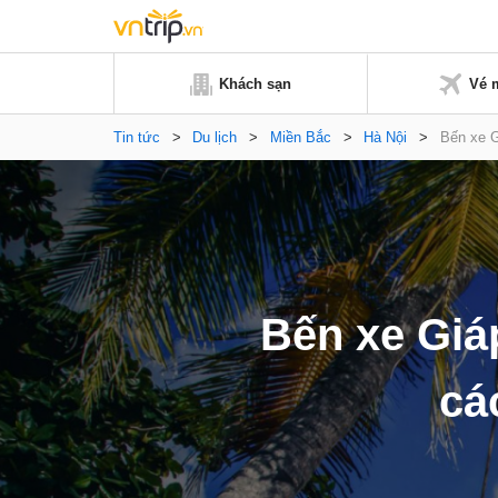
Khách sạn
Vé 
Tin tức
>
Du lịch
>
Miền Bắc
>
Hà Nội
>
Bến xe G
Bến xe Giáp
cá