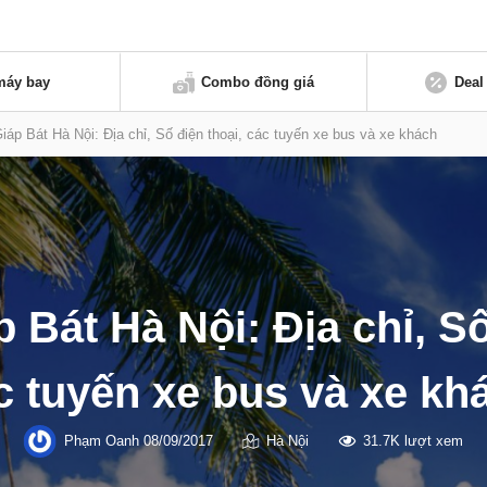
máy bay
Combo đồng giá
Deal
iáp Bát Hà Nội: Địa chỉ, Số điện thoại, các tuyến xe bus và xe khách
 Bát Hà Nội: Địa chỉ, Số
c tuyến xe bus và xe kh
Phạm Oanh
08/09/2017
Hà Nội
31.7K lượt xem