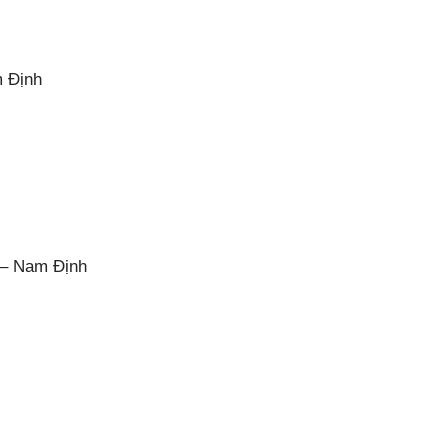
m Định
 – Nam Định