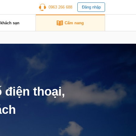
0963 266 688
Đăng nhập
 khách sạn
Cẩm nang
 điện thoại,
ách