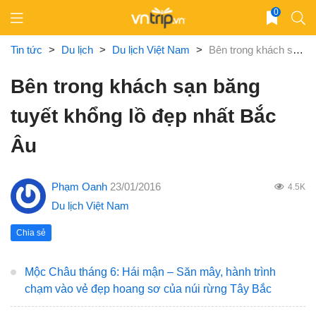
Skip
0
to
content
Tin tức
>
Du lịch
>
Du lịch Việt Nam
>
Bên trong khách sạn băng tuyết khổng lồ đẹp nhất Bắc Âu
Bên trong khách sạn băng
tuyết khổng lồ đẹp nhất Bắc
Âu
Phạm Oanh
23/01/2016
4.5K
Du lịch Việt Nam
Chia sẻ
Mộc Châu tháng 6: Hái mận – Săn mây, hành trình
chạm vào vẻ đẹp hoang sơ của núi rừng Tây Bắc