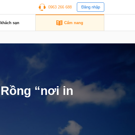
0963 266 688
Đăng nhập
 khách sạn
Cẩm nang
 Rồng “nơi in