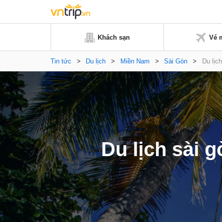
Khách sạn
Vé 
Tin tức
>
Du lịch
>
Miền Nam
>
Sài Gòn
>
Du lịc
Du lịch sài 