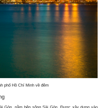
nh phố Hồ Chí Minh về đêm
ng
Sài Gòn, nằm bên sông Sài Gòn. Được xây dựng vào