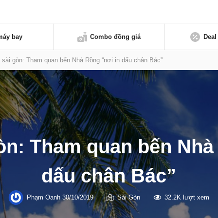
máy bay
Combo đồng giá
Deal
h sài gòn: Tham quan bến Nhà Rồng “nơi in dấu chân Bác”
gòn: Tham quan bến Nhà
dấu chân Bác”
Phạm Oanh
30/10/2019
Sài Gòn
32.2K lượt xem