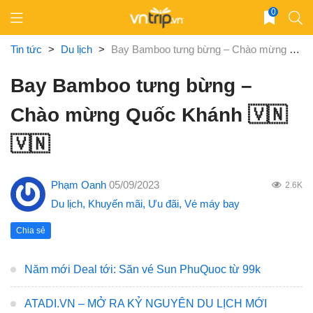
Skip
0
to
content
Tin tức
>
Du lịch
>
Bay Bamboo tưng bừng – Chào mừng Quốc Khánh 🇻🇳🇻🇳
Bay Bamboo tưng bừng –
Chào mừng Quốc Khánh 🇻🇳
🇻🇳
Phạm Oanh
05/09/2023
2.6K
Du lịch
,
Khuyến mãi
,
Ưu đãi
,
Vé máy bay
Chia sẻ
Năm mới Deal tới: Săn vé Sun PhuQuoc từ 99k
ATADI.VN – MỞ RA KỶ NGUYÊN DU LỊCH MỚI