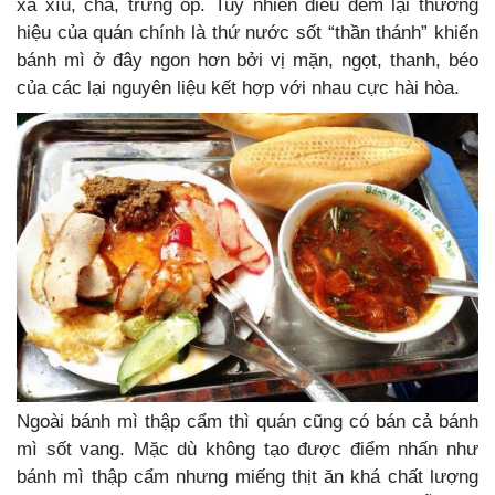
xá xíu, chả, trứng ốp. Tuy nhiên điều đem lại thương
hiệu của quán chính là thứ nước sốt “thần thánh” khiến
bánh mì ở đây ngon hơn bởi vị mặn, ngọt, thanh, béo
của các lại nguyên liệu kết hợp với nhau cực hài hòa.
Ngoài bánh mì thập cẩm thì quán cũng có bán cả bánh
mì sốt vang. Mặc dù không tạo được điểm nhấn như
bánh mì thập cẩm nhưng miếng thịt ăn khá chất lượng