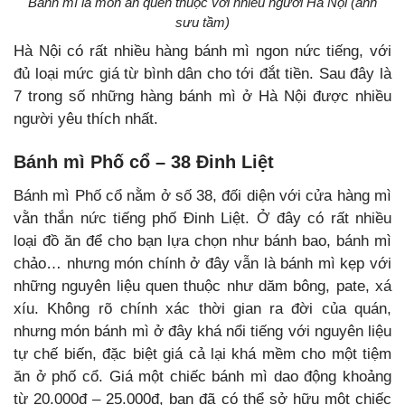
Bánh mì là món ăn quen thuộc với nhiều người Hà Nội (ảnh
sưu tầm)
Hà Nội có rất nhiều hàng bánh mì ngon nức tiếng, với
đủ loại mức giá từ bình dân cho tới đắt tiền. Sau đây là
7 trong số những hàng bánh mì ở Hà Nội được nhiều
người yêu thích nhất.
Bánh mì Phố cổ – 38 Đinh Liệt
Bánh mì Phố cổ nằm ở số 38, đối diện với cửa hàng mì
vằn thắn nức tiếng phố Đinh Liệt. Ở đây có rất nhiều
loại đồ ăn để cho bạn lựa chọn như bánh bao, bánh mì
chảo… nhưng món chính ở đây vẫn là bánh mì kẹp với
những nguyên liệu quen thuộc như dăm bông, pate, xá
xíu. Không rõ chính xác thời gian ra đời của quán,
nhưng món bánh mì ở đây khá nổi tiếng với nguyên liệu
tự chế biến, đặc biệt giá cả lại khá mềm cho một tiệm
ăn ở phố cổ. Giá một chiếc bánh mì dao động khoảng
từ 20.000đ – 25.000đ, bạn đã có thể sở hữu một chiếc