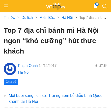
Skip
0
to
content
Tin tức
>
Du lịch
>
Miền Bắc
>
Hà Nội
>
Top 7 địa chỉ bánh mì Hà Nội ngon “khó cưỡng” hút thực khách
Top 7 địa chỉ bánh mì Hà Nội
ngon “khó cưỡng” hút thực
khách
Phạm Oanh
14/12/2017
27.3K
Hà Nội
Chia sẻ
Một buổi sáng lịch sử: Trải nghiệm Lễ diễu binh Quốc
khánh tại Hà Nội