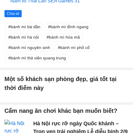
Nam vs Thái Lan SEA Games 31
Chia sẻ
bánh mì bà dần
bánh mì đình ngang
bánh mì hà nội
bánh mì hòa mã
bánh mì nguyên sinh
bánh mì phố cổ
bánh mì thịt xiên quang trung
Một số khách sạn phòng đẹp, giá tốt tại
thời điểm này
Cẩm nang ăn chơi khác bạn muốn biết?
Hà Nội rực rỡ ngày Quốc khánh –
Trọn vẹn trải nghiệm Lễ diễu binh 2/9