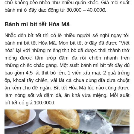
chứ không bèo nhèo như nhiều quán khác. Giá mỗi suất
bánh mì ở đây dao động từ 30.000 – 40.000đ.
Bánh mì bít tết Hòa Mã
Nhắc đến bít tết thì có lẽ nhiều người sẽ nghĩ ngay tới
bánh mì bít tết Hòa Mã. Món bít tết ở đây đã được “Việt
hóa” lại với những miếng thịt bò đã được thái thành thớ
mỏng được tẩm ướp đậm đà rồi chiên nhanh trên
những chiếc chảo gang. Một suất bánh mì bít tết đầy đủ
bao gồm 4,5 lát thịt bò lớn, 1 viên xíu mại, 2 quả trứng
ốp, khoai tây chiên, vài lát cà chua cùng đĩa dưa chuột
ăn kèm cho đỡ ngán. Bít tết Hòa Mã lúc nào cũng được
làm nóng sốt và đậm đà, ăn khá vừa miệng. Mỗi suất
bít tết có giá 100.000đ.