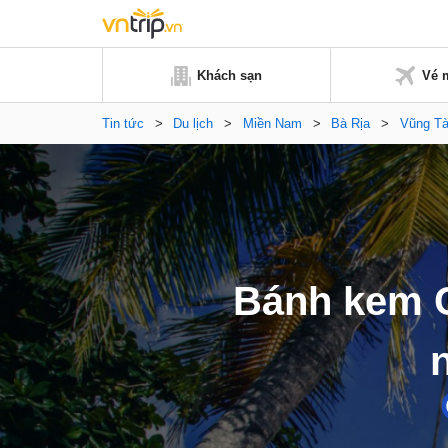
Khách sạn
Vé 
Tin tức
>
Du lịch
>
Miền Nam
>
Bà Rịa
>
Vũng T
Bánh kem C