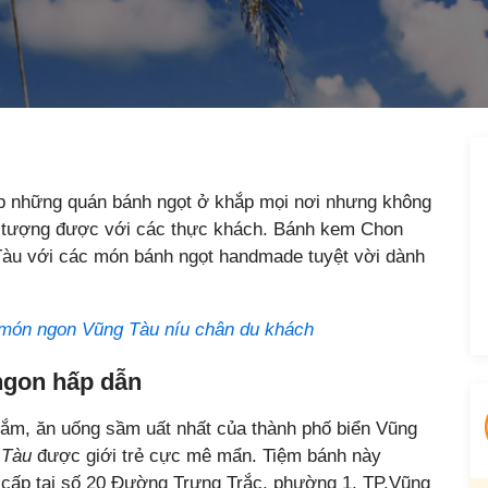
ặp những quán bánh ngọt ở khắp mọi nơi nhưng không
n tượng được với các thực khách. Bánh kem Chon
Tàu với các món bánh ngọt handmade tuyệt vời dành
món ngon Vũng Tàu níu chân du khách
ngon hấp dẫn
 sắm, ăn uống sầm uất nhất của thành phố biển Vũng
 Tàu
được giới trẻ cực mê mẩn. Tiệm bánh này
 cấp tại số 20 Đường Trưng Trắc, phường 1, TP.Vũng