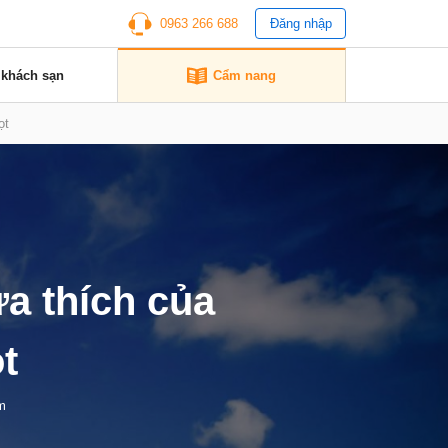
0963 266 688
Đăng nhập
 khách sạn
Cẩm nang
ọt
a thích của
t
m