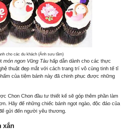
ành cho các du khách (Ảnh sưu tầm)
ột
món ngon Vũng Tàu
hấp dẫn dành cho các thực
 thuật đẹp mắt với cách trang trí vô cùng tinh tế tỉ
phẩm của tiệm bánh này đã chinh phục được những
ợc Chon Chon đầu tư thiết kế sẽ góp thêm phần làm
hơn. Hãy để những chiếc bánh ngọt ngào, độc đáo của
để gửi đến người yêu thương.
h xắn