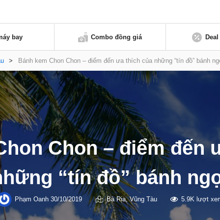
máy bay
Combo đồng giá
Deal
àu
>
Bánh kem Chon Chon – điểm đến ưa thích của những “tín đồ” bánh ng
hon Chon – điểm đến ư
những “tín đồ” bánh ngọ
Phạm Oanh
30/10/2019
Bà Rịa
,
Vũng Tàu
5.9K lượt xe