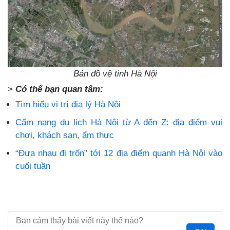
Bản đồ vệ tinh Hà Nội
>
Có thể bạn quan tâm:
Tìm hiểu vị trí địa lý Hà Nội
Cẩm nang du lịch Hà Nội từ A đến Z: địa điểm vui
chơi, khách sạn, ẩm thực
“Đưa nhau đi trốn” tới 12 địa điểm quanh Hà Nội vào
cuối tuần