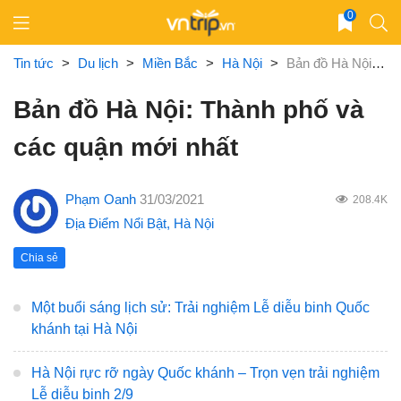
Skip
0
to
content
Tin tức
>
Du lịch
>
Miền Bắc
>
Hà Nội
>
Bản đồ Hà Nội: Thành phố và các quận mới nhất
Bản đồ Hà Nội: Thành phố và
các quận mới nhất
Phạm Oanh
31/03/2021
208.4K
Địa Điểm Nổi Bật
,
Hà Nội
Chia sẻ
Một buổi sáng lịch sử: Trải nghiệm Lễ diễu binh Quốc
khánh tại Hà Nội
Hà Nội rực rỡ ngày Quốc khánh – Trọn vẹn trải nghiệm
Lễ diễu binh 2/9