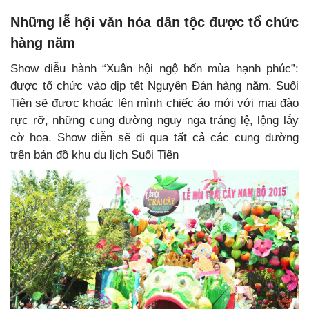
Những lễ hội văn hóa dân tộc được tổ chức
hàng năm
Show diễu hành “Xuân hội ngộ bốn mùa hạnh phúc”:
được tổ chức vào dịp tết Nguyên Đán hàng năm. Suối
Tiên sẽ được khoác lên mình chiếc áo mới với mai đào
rực rỡ, những cung đường nguy nga tráng lệ, lộng lẫy
cờ hoa. Show diễn sẽ đi qua tất cả các cung đường
trên bản đồ khu du lịch Suối Tiên