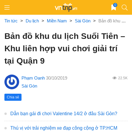
Skip
0
to
content
Tin tức
>
Du lịch
>
Miền Nam
>
Sài Gòn
>
Bản đồ khu du lịch Suối Tiên – Khu liên hợp vui chơi giải trí tại Quận 9
Bản đồ khu du lịch Suối Tiên –
Khu liên hợp vui chơi giải trí
tại Quận 9
Phạm Oanh
30/10/2019
22.5K
Sài Gòn
Chia sẻ
Dẫn bạn gái đi chơi Valentine 14/2 ở đâu Sài Gòn?
Thú vị với trải nghiệm xe đạp công cộng ở TP.HCM