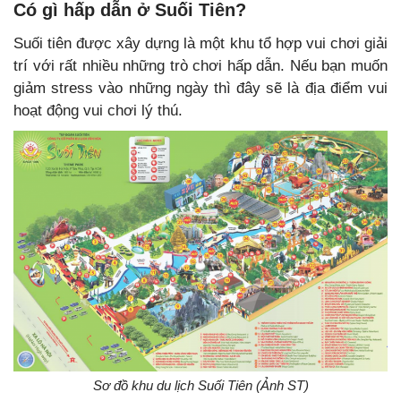
Có gì hấp dẫn ở Suối Tiên?
Suối tiên được xây dựng là một khu tổ hợp vui chơi giải
trí với rất nhiều những trò chơi hấp dẫn. Nếu bạn muốn
giảm stress vào những ngày thì đây sẽ là địa điểm vui
hoạt động vui chơi lý thú.
Sơ đồ khu du lịch Suối Tiên (Ảnh ST)