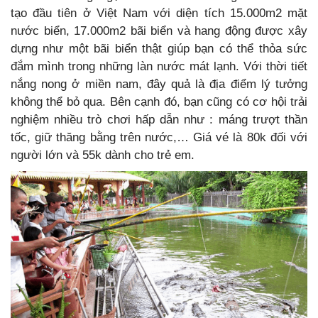
tạo đầu tiên ở Việt Nam với diện tích 15.000m2 mặt
nước biển, 17.000m2 bãi biển và hang động được xây
dựng như một bãi biển thật giúp bạn có thể thỏa sức
đắm mình trong những làn nước mát lạnh. Với thời tiết
nắng nong ở miền nam, đây quả là địa điểm lý tưởng
không thể bỏ qua. Bên cạnh đó, bạn cũng có cơ hội trải
nghiệm nhiều trò chơi hấp dẫn như : máng trượt thần
tốc, giữ thăng bằng trên nước,… Giá vé là 80k đối với
người lớn và 55k dành cho trẻ em.