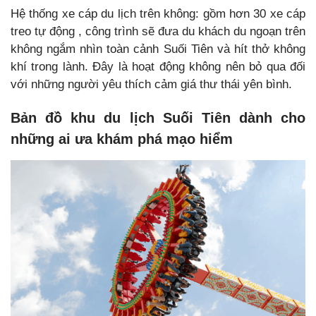
Hệ thống xe cáp du lịch trên không: gồm hơn 30 xe cáp
treo tự động , công trình sẽ đưa du khách du ngoạn trên
không ngắm nhìn toàn cảnh Suối Tiên và hít thở không
khí trong lành. Đây là hoạt động không nên bỏ qua đối
với những người yêu thích cảm giá thư thái yên bình.
Bản đồ khu du lịch Suối Tiên dành cho
những ai ưa khám phá mạo hiểm