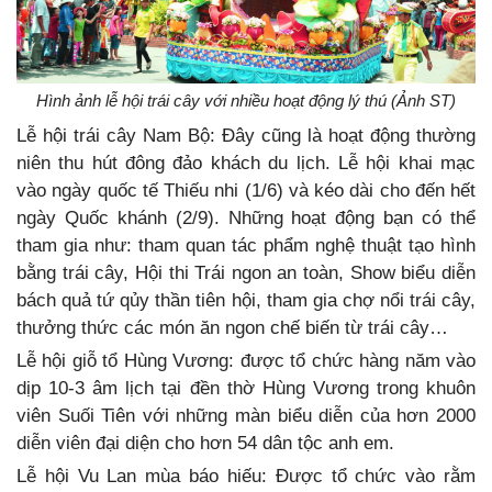
Hình ảnh lễ hội trái cây với nhiều hoạt động lý thú (Ảnh ST)
Lễ hội trái cây Nam Bộ: Đây cũng là hoạt động thường
niên thu hút đông đảo khách du lịch. Lễ hội khai mạc
vào ngày quốc tế Thiếu nhi (1/6) và kéo dài cho đến hết
ngày Quốc khánh (2/9). Những hoạt động bạn có thể
tham gia như: tham quan tác phẩm nghệ thuật tạo hình
bằng trái cây, Hội thi Trái ngon an toàn, Show biểu diễn
bách quả tứ qủy thần tiên hội, tham gia chợ nổi trái cây,
thưởng thức các món ăn ngon chế biến từ trái cây…
Lễ hội giỗ tổ Hùng Vương: được tổ chức hàng năm vào
dịp 10-3 âm lịch tại đền thờ Hùng Vương trong khuôn
viên Suối Tiên với những màn biểu diễn của hơn 2000
diễn viên đại diện cho hơn 54 dân tộc anh em.
Lễ hội Vu Lan mùa báo hiếu: Được tổ chức vào rằm