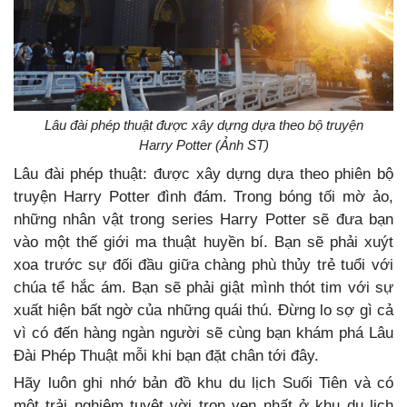
Lâu đài phép thuật được xây dựng dựa theo bộ truyện
Harry Potter (Ảnh ST)
Lâu đài phép thuật: được xây dựng dựa theo phiên bộ
truyện Harry Potter đình đám. Trong bóng tối mờ ảo,
những nhân vật trong series Harry Potter sẽ đưa bạn
vào một thế giới ma thuật huyền bí. Bạn sẽ phải xuýt
xoa trước sự đối đầu giữa chàng phù thủy trẻ tuổi với
chúa tể hắc ám. Bạn sẽ phải giật mình thót tim với sự
xuất hiện bất ngờ của những quái thú. Đừng lo sợ gì cả
vì có đến hàng ngàn người sẽ cùng bạn khám phá Lâu
Đài Phép Thuật mỗi khi bạn đặt chân tới đây.
Hãy luôn ghi nhớ bản đồ khu du lịch Suối Tiên và có
một trải nghiệm tuyệt vời trọn vẹn nhất ở khu du lịch