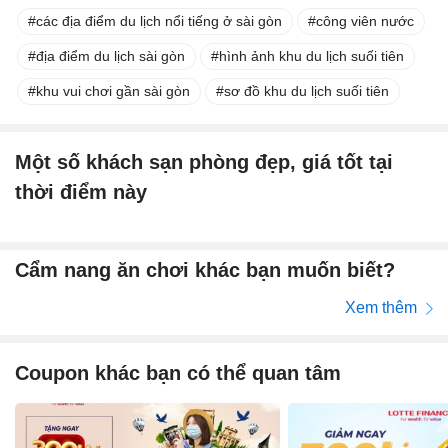
các địa điểm du lịch nổi tiếng ở sài gòn
công viên nước
địa điểm du lịch sài gòn
hình ảnh khu du lịch suối tiên
khu vui chơi gần sài gòn
sơ đồ khu du lịch suối tiên
Một số khách sạn phòng đẹp, giá tốt tại
thời điểm này
Cẩm nang ăn chơi khác bạn muốn biết?
Xem thêm
Coupon khác bạn có thể quan tâm