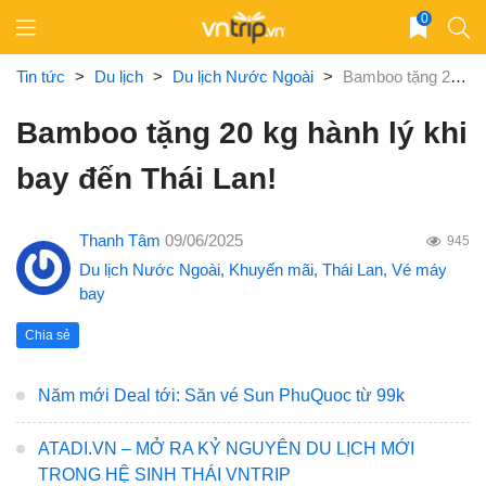
Skip
0
to
content
Tin tức
>
Du lịch
>
Du lịch Nước Ngoài
>
Bamboo tặng 20 kg hành lý khi bay đến Thái Lan!
Bamboo tặng 20 kg hành lý khi
bay đến Thái Lan!
Thanh Tâm
09/06/2025
945
Du lịch Nước Ngoài
,
Khuyến mãi
,
Thái Lan
,
Vé máy
bay
Chia sẻ
Năm mới Deal tới: Săn vé Sun PhuQuoc từ 99k
ATADI.VN – MỞ RA KỶ NGUYÊN DU LỊCH MỚI
TRONG HỆ SINH THÁI VNTRIP