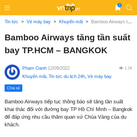
Skip
0
to
content
Tin tức
>
Vé máy bay
>
Khuyến mãi
>
Bamboo Airways tăng tần suất bay TP.HCM – BANGKOK
Bamboo Airways tăng tần suất
bay TP.HCM – BANGKOK
Phạm Oanh
12/09/2022
1.2K
Khuyến mãi
,
Tin tức du lịch 24h
,
Vé máy bay
Chia sẻ
Bamboo Airways tiếp tục thông báo sẽ tăng tần suất
khai thác đối với đường bay TP Hồ Chí Minh – Bangkok
để đáp ứng nhu cầu thăm quan xứ Chùa Vàng của du
khách.