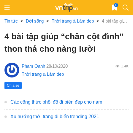
Skip
0
to
content
Tin tức
>
Đời sống
>
Thời trang & Làm đẹp
>
4 bài tập giúp “chân cột đình” thon thả cho nàng lười
4 bài tập giúp “chân cột đình”
thon thả cho nàng lười
Phạm Oanh
28/10/2020
1.4K
Thời trang & Làm đẹp
Chia sẻ
Các công thức phối đồ đi biển đẹp cho nam
Xu hướng thời trang đi biển trending 2021