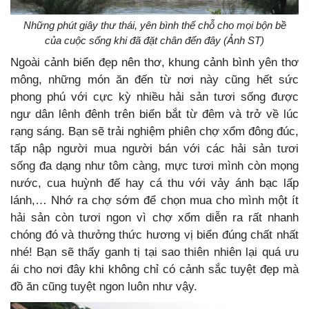
Những phút giây thư thái, yên bình thế chỗ cho mọi bộn bề
của cuộc sống khi đã đặt chân đến đây (Ảnh ST)
Ngoài cảnh biển đẹp nên thơ, khung cảnh bình yên thơ
mông, những món ăn đến từ nơi này cũng hết sức
phong phú với cực kỳ nhiều hải sản tươi sống được
ngư dân lênh đênh trên biển bắt từ đêm và trở về lúc
rạng sáng. Bạn sẽ trải nghiệm phiên chợ xổm đông đúc,
tấp nập người mua người bán với các hải sản tươi
sống đa dạng như tôm càng, mực tươi mình còn mọng
nước, cua huỳnh đế hay cá thu với vảy ánh bạc lấp
lánh,… Nhớ ra chợ sớm để chọn mua cho mình một ít
hải sản còn tươi ngon vì chợ xổm diễn ra rất nhanh
chóng đó và thưởng thức hương vị biển đúng chất nhất
nhé! Bạn sẽ thấy ganh tị tại sao thiên nhiên lại quá ưu
ái cho nơi đây khi không chỉ có cảnh sắc tuyệt đẹp mà
đồ ăn cũng tuyệt ngon luôn như vậy.