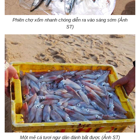
Phiên chợ xổm nhanh chóng diễn ra vào sáng sớm (Ảnh
ST)
Một mẻ cá tươi ngư dân đánh bắt được (Ảnh ST)