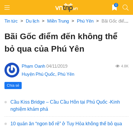
Skip
0
to
content
Tin tức
>
Du lịch
>
Miền Trung
>
Phú Yên
>
Bãi Gốc điểm đến không thể bỏ qua của Phú Yên
Bãi Gốc điểm đến không thể
bỏ qua của Phú Yên
Phạm Oanh
04/11/2019
4.8K
Huyện Phú Quốc
,
Phú Yên
Chia sẻ
Cầu Kiss Bridge – Cầu Cầu Hôn tại Phú Quốc -Kinh
nghiệm khám phá
10 quán ăn “ngon bổ rẻ” ở Tuy Hòa không thể bỏ qua