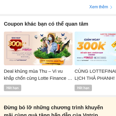
Xem thêm
Coupon khác bạn có thể quan tâm
Deal khủng mùa Thu – Vi vu
CÙNG LOTTEFINA
khắp chốn cùng Lotte Finance x
LỊCH THẢ PHANH!
Vntrip
Hết hạn
Hết hạn
Đừng bỏ lỡ những chương trình khuyến
mãi cùng quà tặng hấp dẫn của Vntrip