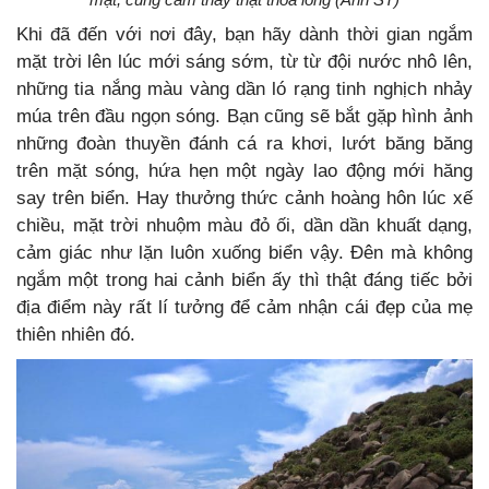
Khi đã đến với nơi đây, bạn hãy dành thời gian ngắm
mặt trời lên lúc mới sáng sớm, từ từ đội nước nhô lên,
những tia nắng màu vàng dần ló rạng tinh nghịch nhảy
múa trên đầu ngọn sóng. Bạn cũng sẽ bắt gặp hình ảnh
những đoàn thuyền đánh cá ra khơi, lướt băng băng
trên mặt sóng, hứa hẹn một ngày lao động mới hăng
say trên biển. Hay thưởng thức cảnh hoàng hôn lúc xế
chiều, mặt trời nhuộm màu đỏ ối, dần dần khuất dạng,
cảm giác như lặn luôn xuống biển vậy. Đên mà không
ngắm một trong hai cảnh biển ấy thì thật đáng tiếc bởi
địa điểm này rất lí tưởng để cảm nhận cái đẹp của mẹ
thiên nhiên đó.