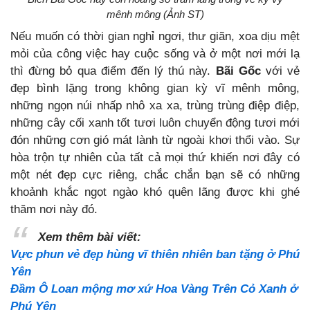
mênh mông (Ảnh ST)
Nếu muốn có thời gian nghỉ ngơi, thư giãn, xoa dịu mệt
mỏi của công việc hay cuộc sống và ở một nơi mới lạ
thì
đừng bỏ qua điểm đến lý thú này.
Bãi Gốc
với vẻ
đẹp bình lặng trong không gian kỳ vĩ mênh mông,
những ngọn núi nhấp nhô xa xa, trùng trùng điệp điệp,
những cây cối xanh tốt tươi luôn chuyển động tươi mới
đón những cơn gió mát lành từ ngoài khơi thổi vào. Sự
hòa trộn tự nhiên của tất cả mọi thứ khiến nơi đây có
một nét đẹp cực riêng, chắc chắn bạn sẽ có những
khoảnh khắc ngọt ngào khó quên lãng được khi ghé
thăm nơi này đó.
Xem thêm bài viết:
Vực phun vẻ đẹp hùng vĩ thiên nhiên ban tặng ở Phú
Yên
Đầm Ô Loan mộng mơ xứ Hoa Vàng Trên Cỏ Xanh ở
Phú Yên