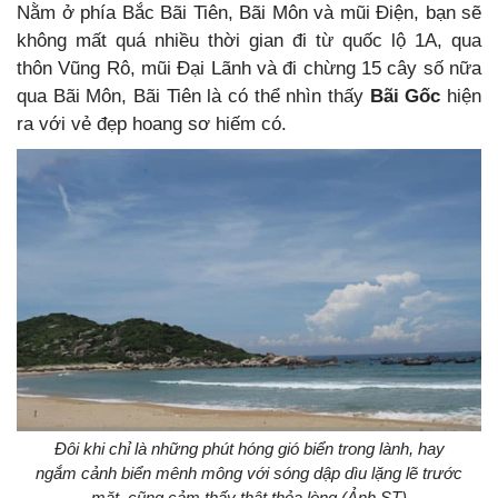
Nằm ở phía Bắc Bãi Tiên, Bãi Môn và mũi Điện, bạn sẽ
không mất quá nhiều thời gian đi từ quốc lộ 1A, qua
thôn Vũng Rô, mũi Đại Lãnh và đi chừng 15 cây số nữa
qua Bãi Môn, Bãi Tiên là có thể nhìn thấy
Bãi Gốc
hiện
ra với vẻ đẹp hoang sơ hiếm có.
Đôi khi chỉ là những phút hóng gió biển trong lành, hay
ngắm cảnh biển mênh mông với sóng dập dìu lặng lẽ trước
mặt, cũng cảm thấy thật thỏa lòng (Ảnh ST)