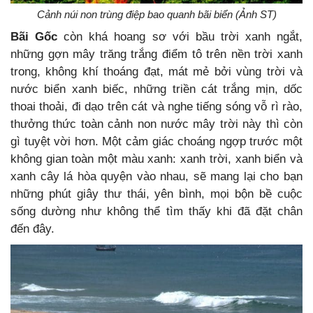
Cảnh núi non trùng điệp bao quanh bãi biển (Ảnh ST)
Bãi Gốc
còn khá hoang sơ với bầu trời xanh ngắt,
những gợn mây trăng trắng điểm tô trên nền trời xanh
trong, không khí thoáng đạt, mát mẻ bởi vùng trời và
nước biển xanh biếc, những triền cát trắng mịn, dốc
thoai thoải, đi dạo trên cát và nghe tiếng sóng vỗ rì rào,
thưởng thức toàn cảnh non nước mây trời này thì còn
gì tuyệt vời hơn. Một cảm giác choáng ngợp trước một
không gian toàn một màu xanh: xanh trời, xanh biển và
xanh cây lá hòa quyện vào nhau, sẽ mang lại cho bạn
những phút giây thư thái, yên bình, mọi bộn bề cuộc
sống dường như không thể tìm thấy khi đã đặt chân
đến đây.