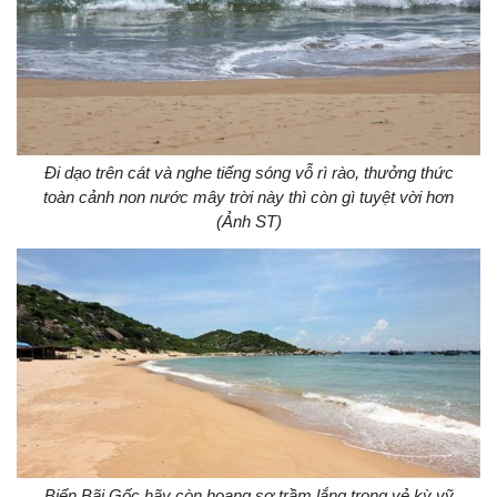
Đi dạo trên cát và nghe tiếng sóng vỗ rì rào, thưởng thức
toàn cảnh non nước mây trời này thì còn gì tuyệt vời hơn
(Ảnh ST)
Biển Bãi Gốc hãy còn hoang sơ trầm lắng trong vẻ kỳ vỹ