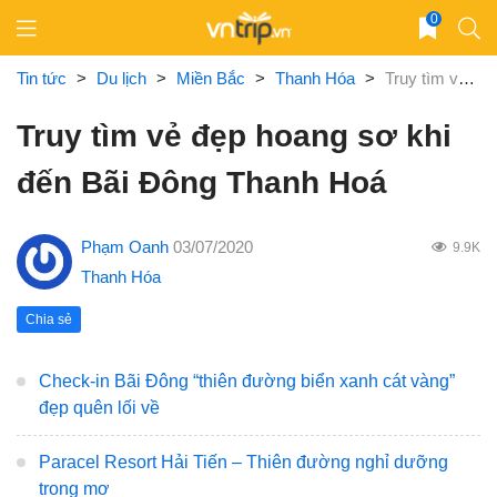
Skip
0
to
content
Tin tức
>
Du lịch
>
Miền Bắc
>
Thanh Hóa
>
Truy tìm vẻ đẹp hoang sơ khi đến Bãi Đông Thanh Hoá
Truy tìm vẻ đẹp hoang sơ khi
đến Bãi Đông Thanh Hoá
Phạm Oanh
03/07/2020
9.9K
Thanh Hóa
Chia sẻ
Check-in Bãi Đông “thiên đường biển xanh cát vàng”
đẹp quên lối về
Paracel Resort Hải Tiến – Thiên đường nghỉ dưỡng
trong mơ