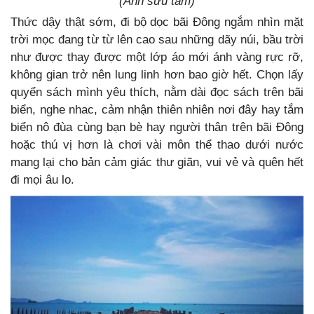
(Ảnh sưu tầm)
Thức dậy thật sớm, đi bộ dọc bãi Đông ngắm nhìn mặt
trời mọc đang từ từ lên cao sau những dãy núi, bầu trời
như được thay được một lớp áo mới ánh vàng rực rỡ,
không gian trở nên lung linh hơn bao giờ hết. Chọn lấy
quyển sách mình yêu thích, nằm dài đọc sách trên bãi
biển, nghe nhac, cảm nhận thiên nhiên nơi đây hay tắm
biển nô đùa cùng bạn bè hay người thân trên bãi Đông
hoặc thú vị hơn là chơi vài môn thể thao dưới nước
mang lại cho bản cảm giác thư giãn, vui vẻ và quên hết
đi mọi âu lo.