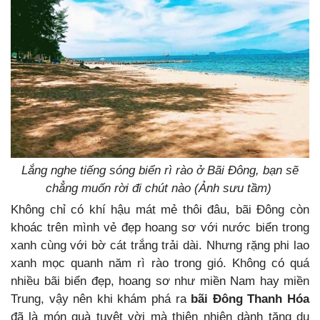
Lắng nghe tiếng sóng biển rì rào ở Bãi Đông, bạn sẽ
chẳng muốn rời đi chút nào (Ảnh sưu tầm)
Không chỉ có khí hậu mát mẻ thôi đâu, bãi Đông còn
khoác trên mình vẻ đẹp hoang sơ với nước biển trong
xanh cùng với bờ cát trắng trải dài. Nhưng rặng phi lao
xanh mọc quanh năm rì rào trong gió. Không có quá
nhiều bãi biển đẹp, hoang sơ như miền Nam hay miền
Trung, vậy nên khi khám phá ra
bãi Đông Thanh Hóa
đã là món quà tuyệt vời mà thiên nhiên dành tặng du