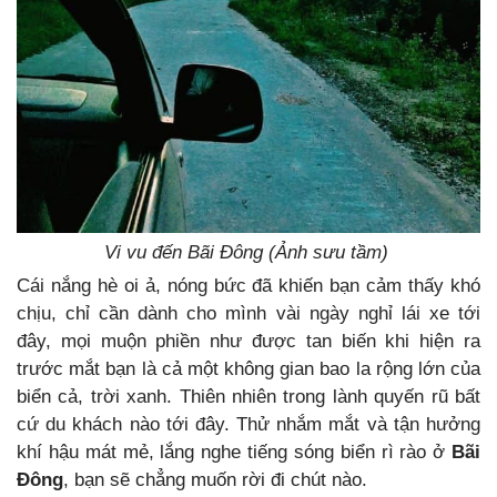
Vi vu đến Bãi Đông (Ảnh sưu tầm)
Cái nắng hè oi ả, nóng bức đã khiến bạn cảm thấy khó
chịu, chỉ cần dành cho mình vài ngày nghỉ lái xe tới
đây, mọi muộn phiền như được tan biến khi hiện ra
trước mắt bạn là cả một không gian bao la rộng lớn của
biển cả, trời xanh. Thiên nhiên trong lành quyến rũ bất
cứ du khách nào tới đây. Thử nhắm mắt và tận hưởng
khí hậu mát mẻ, lắng nghe tiếng sóng biển rì rào ở
Bãi
Đông
, bạn sẽ chẳng muốn rời đi chút nào.