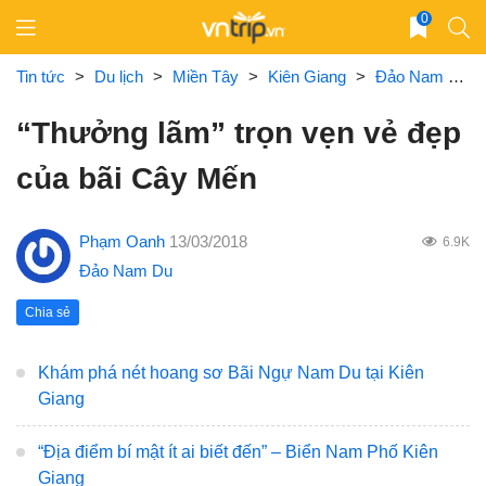
Skip
0
to
content
Tin tức
>
Du lịch
>
Miền Tây
>
Kiên Giang
>
Đảo Nam Du
“Thưởng lãm” trọn vẹn vẻ đẹp
của bãi Cây Mến
Phạm Oanh
13/03/2018
6.9K
Đảo Nam Du
Chia sẻ
Khám phá nét hoang sơ Bãi Ngự Nam Du tại Kiên
Giang
“Địa điểm bí mật ít ai biết đến” – Biển Nam Phố Kiên
Giang