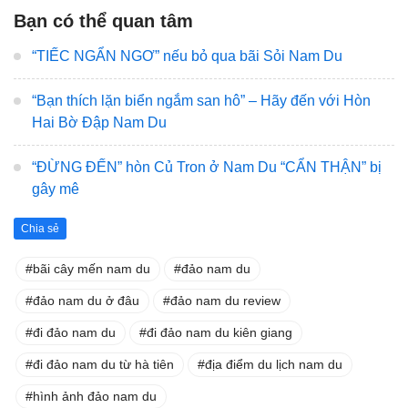
Bạn có thể quan tâm
“TIẾC NGẨN NGƠ” nếu bỏ qua bãi Sỏi Nam Du
“Bạn thích lặn biển ngắm san hô” – Hãy đến với Hòn
Hai Bờ Đập Nam Du
“ĐỪNG ĐẾN” hòn Củ Tron ở Nam Du “CẨN THẬN” bị
gây mê
Chia sẻ
bãi cây mến nam du
đảo nam du
đảo nam du ở đâu
đảo nam du review
đi đảo nam du
đi đảo nam du kiên giang
đi đảo nam du từ hà tiên
địa điểm du lịch nam du
hình ảnh đảo nam du