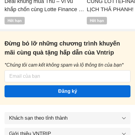
Deal khủng mùa Thu – Vi vu
CÙNG LOTTEFINA
khắp chốn cùng Lotte Finance x
LỊCH THẢ PHANH!
Vntrip
Hết hạn
Hết hạn
Đừng bỏ lỡ những chương trình khuyến
mãi cùng quà tặng hấp dẫn của Vntrip
*Chúng tôi cam kết không spam và lộ thông tin của bạn*
Đăng ký
Khách sạn theo tỉnh thành
Giới thiệu VNTRIP