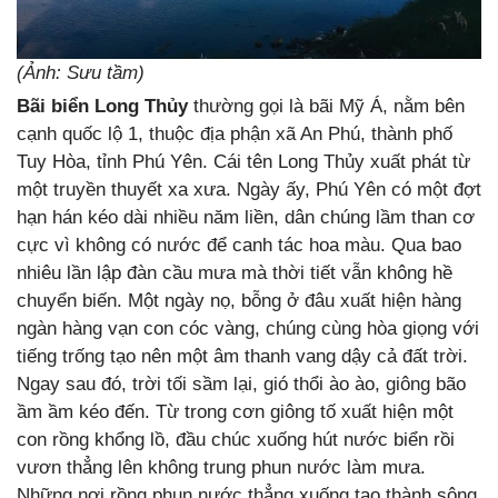
(Ảnh: Sưu tầm)
Bãi biển Long Thủy
thường gọi là bãi Mỹ Á, nằm bên
cạnh quốc lộ 1, thuộc địa phận xã An Phú, thành phố
Tuy Hòa, tỉnh Phú Yên. Cái tên Long Thủy xuất phát từ
một truyền thuyết xa xưa. Ngày ấy, Phú Yên có một đợt
hạn hán kéo dài nhiều năm liền, dân chúng lầm than cơ
cực vì không có nước để canh tác hoa màu. Qua bao
nhiêu lần lập đàn cầu mưa mà thời tiết vẫn không hề
chuyển biến. Một ngày nọ, bỗng ở đâu xuất hiện hàng
ngàn hàng vạn con cóc vàng, chúng cùng hòa giọng với
tiếng trống tạo nên một âm thanh vang dậy cả đất trời.
Ngay sau đó, trời tối sầm lại, gió thổi ào ào, giông bão
ầm ầm kéo đến. Từ trong cơn giông tố xuất hiện một
con rồng khổng lồ, đầu chúc xuống hút nước biển rồi
vươn thẳng lên không trung phun nước làm mưa.
Những nơi rồng phun nước thẳng xuống tạo thành sông