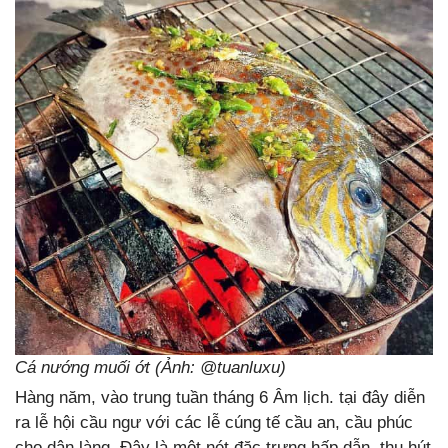
Cá nướng muối ớt (Ảnh: @tuanluxu)
Hàng năm, vào trung tuần tháng 6 Âm lịch. tại đây diễn
ra lễ hội cầu ngư với các lễ cúng tế cầu an, cầu phúc
cho dân làng. Đây là một nét đặc trưng hấp dẫn, thu hút