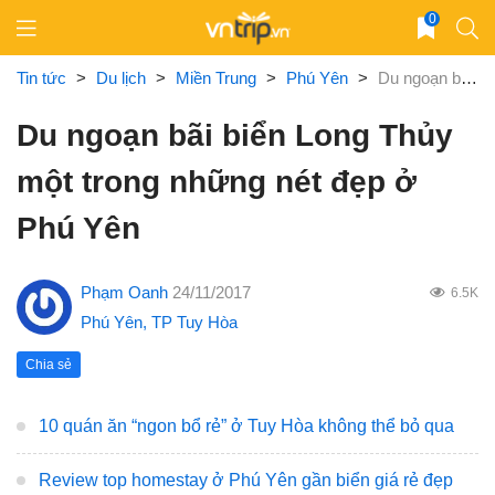
Skip
0
to
content
Tin tức
>
Du lịch
>
Miền Trung
>
Phú Yên
>
Du ngoạn bãi biển Long Thủy một trong những nét đẹp ở Phú Yên
Du ngoạn bãi biển Long Thủy
một trong những nét đẹp ở
Phú Yên
Phạm Oanh
24/11/2017
6.5K
Phú Yên
,
TP Tuy Hòa
Chia sẻ
10 quán ăn “ngon bổ rẻ” ở Tuy Hòa không thể bỏ qua
Review top homestay ở Phú Yên gần biển giá rẻ đẹp