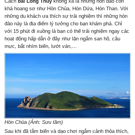
Cách
bãi Long Thủy
không xa là những hòn đảo còn
khá hoang sơ như Hòn Chùa, Hòn Dứa, Hòn Than. Với
những du khách ưa thích sự trải nghiệm thì những hòn
đảo này là địa điểm lý tưởng cho bạn khám phá. Chỉ
với 15 phút đi xuồng là bạn có thể trải nghiệm ngay các
hoạt động hấp dẫn ở đây như lặn ngắm san hô, câu
mực, bắt nhím biển, lướt ván,…
Hòn Chùa (Ảnh: Sưu tầm)
Sau khi đã tắm biển và dạo chơi ngắm cảnh thỏa thích,