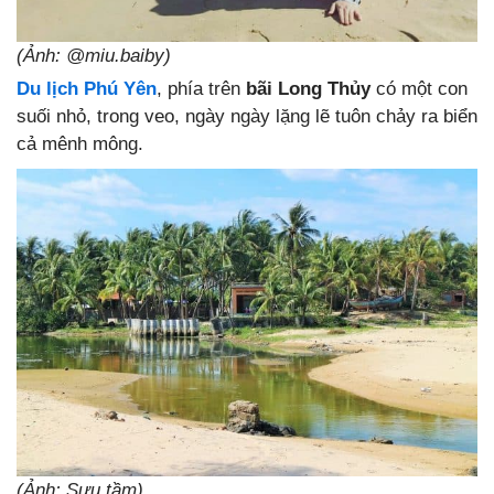
(Ảnh: @miu.baiby)
Du lịch Phú Yên
, phía trên
bãi Long Thủy
có một con
suối nhỏ, trong veo, ngày ngày lặng lẽ tuôn chảy ra biển
cả mênh mông.
(Ảnh: Sưu tầm)