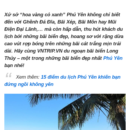
Xứ sở “hoa vàng cỏ xanh” Phú Yên không chỉ biết
đến với Ghềnh Đá Đĩa, Bãi Xép, Bãi Môn hay Mũi
Điện Đại Lãnh,… mà còn hấp dẫn, thu hút khách du
lịch bởi những bãi biển đẹp, hoang sơ với rặng dừa
cao vút rợp bóng trên những bãi cát trắng mịn trải
dài. Hãy cùng VNTRIP.VN du ngoạn bãi biển Long
Thủy – một trong những bãi biển đẹp nhất
Phú Yên
bạn nhé!
Xem thêm:
15 điểm du lịch Phú Yên khiến bạn
đứng ngồi không yên