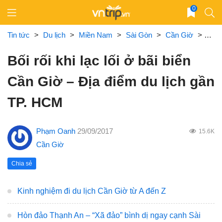
Skip
0
to
content
Tin tức
>
Du lịch
>
Miền Nam
>
Sài Gòn
>
Cần Giờ
>
Bối 
Bối rối khi lạc lối ở bãi biển
Cần Giờ – Địa điểm du lịch gần
TP. HCM
Phạm Oanh
29/09/2017
15.6K
Cần Giờ
Chia sẻ
Kinh nghiệm đi du lịch Cần Giờ từ A đến Z
Hòn đảo Thạnh An – “Xã đảo” bình dị ngay cạnh Sài