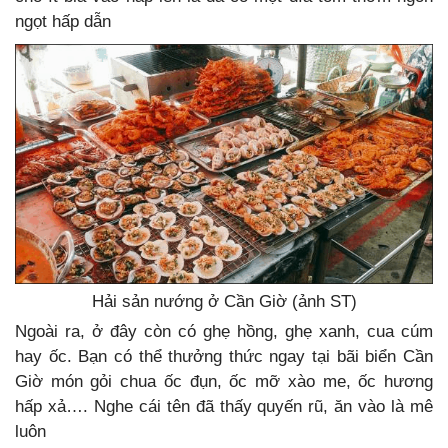
ngọt hấp dẫn
Hải sản nướng ở Cần Giờ (ảnh ST)
Ngoài ra, ở đây còn có ghẹ hồng, ghẹ xanh, cua cúm
hay ốc. Bạn có thể thưởng thức ngay tại bãi biển Cần
Giờ món gỏi chua ốc đụn, ốc mỡ xào me, ốc hương
hấp xả…. Nghe cái tên đã thấy quyến rũ, ăn vào là mê
luôn