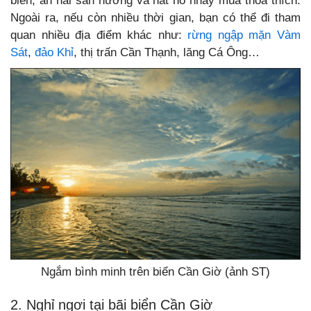
biển, ăn hải sản nướng và hát hò nhảy múa thoả thích.
Ngoài ra, nếu còn nhiều thời gian, bạn có thể đi tham
quan nhiều địa điểm khác như:
rừng ngập mặn Vàm
Sát
,
đảo Khỉ
, thị trấn Cần Thạnh, lăng Cá Ông…
Ngắm bình minh trên biển Cần Giờ (ảnh ST)
2. Nghỉ ngơi tại bãi biển Cần Giờ