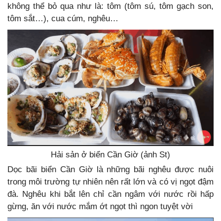
không thể bỏ qua như là: tôm (tôm sú, tôm gạch son,
tôm sắt…), cua cúm, nghêu…
Hải sản ở biển Cần Giờ (ảnh St)
Dọc bãi biển Cần Giờ là những bãi nghêu được nuôi
trong môi trường tự nhiên nên rất lớn và có vị ngọt đậm
đà. Nghêu khi bắt lên chỉ cần ngâm với nước rồi hấp
gừng, ăn với nước mắm ớt ngọt thì ngon tuyệt vời