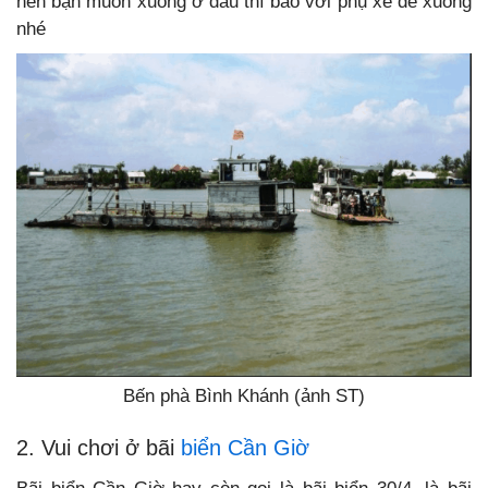
nên bạn muốn xuống ở đâu thì báo với phụ xe để xuống
nhé
Bến phà Bình Khánh (ảnh ST)
2. Vui chơi ở bãi
biển Cần Giờ