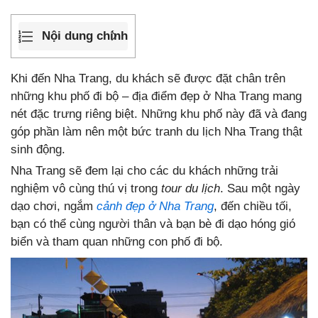
Nội dung chính
Khi đến Nha Trang, du khách sẽ được đặt chân trên
những khu phố đi bộ – địa điểm đẹp ở Nha Trang mang
nét đặc trưng riêng biệt. Những khu phố này đã và đang
góp phần làm nên một bức tranh du lịch Nha Trang thật
sinh động.
Nha Trang sẽ đem lại cho các du khách những trải
nghiệm vô cùng thú vị trong
tour du lịch
. Sau một ngày
dạo chơi, ngắm
cảnh đẹp ở Nha Trang
, đến chiều tối,
bạn có thể cùng người thân và bạn bè đi dạo hóng gió
biển và tham quan những con phố đi bộ.