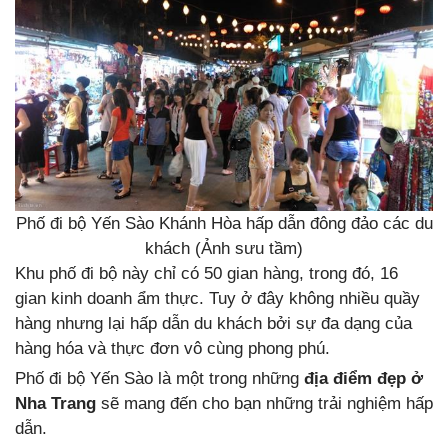
Phố đi bộ Yến Sào Khánh Hòa hấp dẫn đông đảo các du
khách (Ảnh sưu tầm)
Khu phố đi bộ này chỉ có 50 gian hàng, trong đó, 16
gian kinh doanh ẩm thực. Tuy ở đây không nhiều quầy
hàng nhưng lại hấp dẫn du khách bởi sự đa dạng của
hàng hóa và thực đơn vô cùng phong phú.
Phố đi bộ Yến Sào là một trong những
địa điểm đẹp ở
Nha Trang
sẽ mang đến cho bạn những trải nghiệm hấp
dẫn.