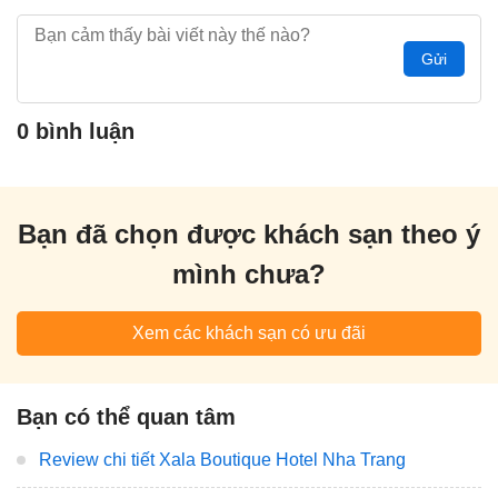
Gửi
0 bình luận
Bạn đã chọn được khách sạn theo ý
mình chưa?
Xem các khách sạn có ưu đãi
Bạn có thể quan tâm
Review chi tiết Xala Boutique Hotel Nha Trang