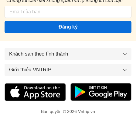
*Chúng tôi cam kết không spam và lộ thông tin của bạn*
Đăng ký
Khách sạn theo tỉnh thành
Giới thiệu VNTRIP
Bản quyền © 2026 Vntrip.vn