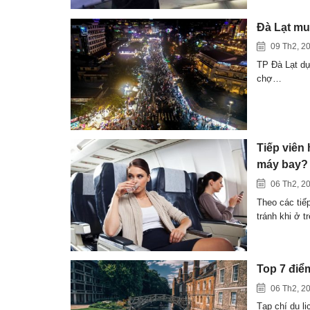
Đà Lạt mu
09 Th2, 2
TP Đà Lạt dự
chợ…
Tiếp viên
máy bay?
06 Th2, 2
Theo các tiế
tránh khi ở 
Top 7 điể
06 Th2, 2
Tạp chí du lị