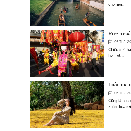
cho mọi…
Rực rỡ sắ
06 Th2, 2
Chiều 5-2, h
hội Tết…
Loài hoa 
06 Th2, 2
Cũng là hoa
xuân, hoa rơ