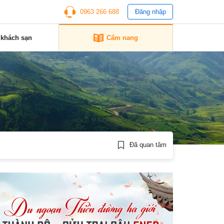
0963 266 688
Đăng nhập
 khách sạn
Cẩm nang
Đã quan tâm