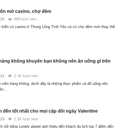
ốn mở casino, chợ đêm
968 lượt xem
023
 kiến có casino ở Thung Lũng Tình Yêu và có chợ đêm mới thay thế
 hàng không khuyên bạn không nên ăn uống gì trên
2.1K lượt xem
023
p viên hàng không, dưới đây là những thực phẩm và đồ uống nên
trên…
m đến tốt nhất cho mọi cặp đôi ngày Valentine
1.1K lượt xem
023
ch nổi tiếng Lonely planet giới thiệu đến khách du lịch top 7 điểm đến