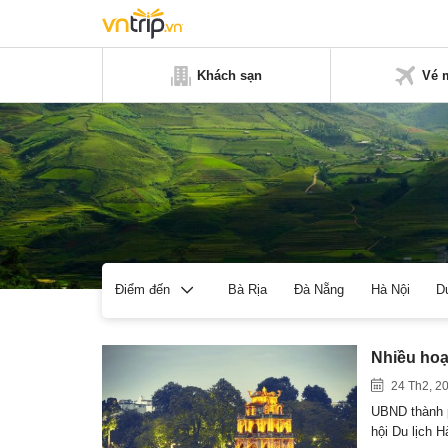
Khách sạn
Vé 
Bà Rịa
Đà Nẵng
Hà Nội
D
Điểm đến
Nhiều hoạt
24 Th2, 2
UBND thành 
hội Du lịch 