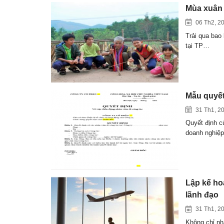
Mùa xuân 
06 Th2, 2
Trải qua bao 
tại TP…
Mẫu quyết
31 Th1, 2
Quyết định c
doanh nghiệ
Lập kế ho
lãnh đạo
31 Th1, 2
Không chỉ nh