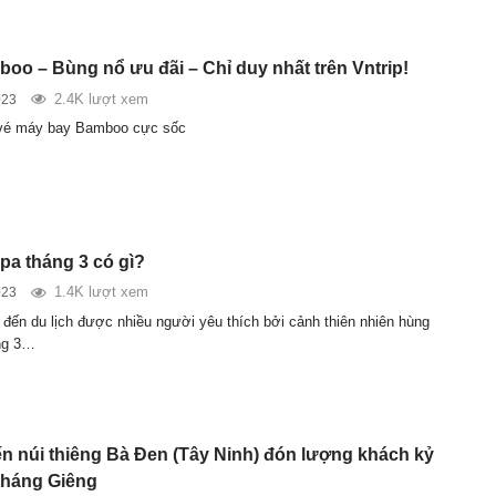
boo – Bùng nổ ưu đãi – Chỉ duy nhất trên Vntrip!
2.4K lượt xem
023
vé máy bay Bamboo cực sốc
pa tháng 3 có gì?
1.4K lượt xem
023
 đến du lịch được nhiều người yêu thích bởi cảnh thiên nhiên hùng
ng 3…
ến núi thiêng Bà Đen (Tây Ninh) đón lượng khách kỷ
 tháng Giêng