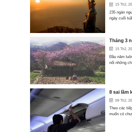
15 Th2, 2
235 ngàn ngư
ngày cuối t
Tháng 3 n
15 Th2, 2
Đầu năm luôn
nối những c
8 sai lầm 
09 Th2, 2
Theo các tiế
muốn có ch