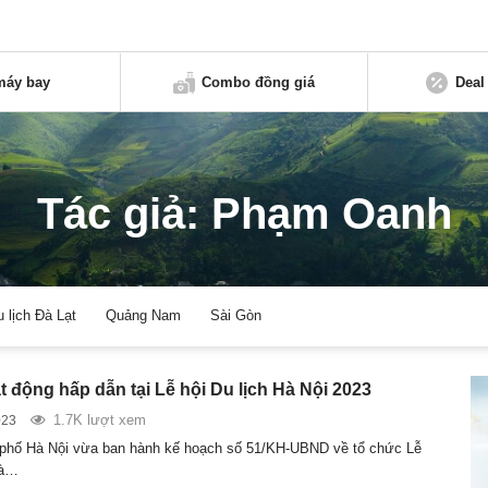
máy bay
Combo đồng giá
Deal
Tác giả: Phạm Oanh
u lịch Đà Lạt
Quảng Nam
Sài Gòn
 động hấp dẫn tại Lễ hội Du lịch Hà Nội 2023
1.7K lượt xem
023
phố Hà Nội vừa ban hành kế hoạch số 51/KH-UBND về tổ chức Lễ
Hà…