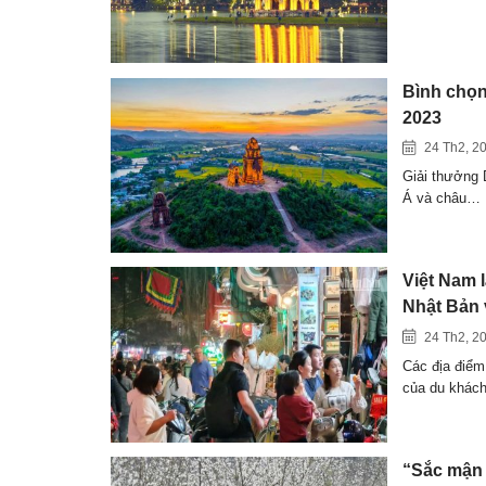
Bình chọn 
2023
24 Th2, 2
Giải thưởng 
Á và châu…
Việt Nam 
Nhật Bản 
24 Th2, 2
Các địa điểm
của du khác
“Sắc mận 