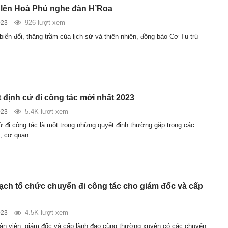
lên Hoà Phú nghe đàn H’Roa
926 lượt xem
023
biến đổi, thăng trầm của lịch sử và thiên nhiên, đồng bào Cơ Tu trú
 định cử đi công tác mới nhất 2023
5.4K lượt xem
023
ử đi công tác là một trong những quyết định thường gặp trong các
p, cơ quan.…
ạch tổ chức chuyến đi công tác cho giám đốc và cấp
4.5K lượt xem
023
ân viên, giám đốc và cấp lãnh đạo cũng thường xuyên có các chuyến