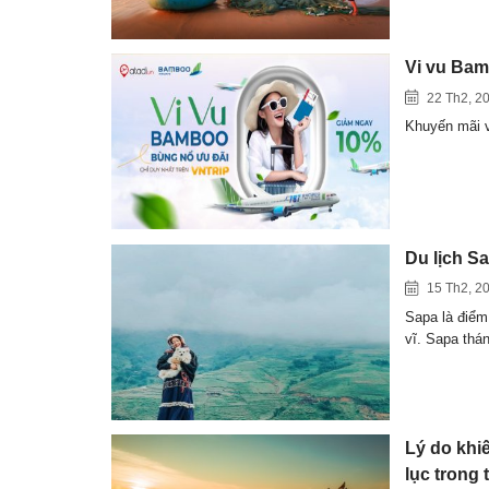
Vi vu Bam
22 Th2, 2
Khuyến mãi 
Du lịch Sa
15 Th2, 2
Sapa là điểm
vĩ. Sapa thá
Lý do khi
lục trong