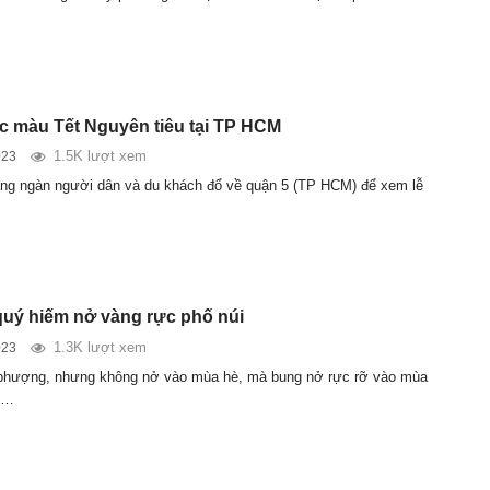
c màu Tết Nguyên tiêu tại TP HCM
1.5K lượt xem
023
àng ngàn người dân và du khách đổ về quận 5 (TP HCM) để xem lễ
quý hiếm nở vàng rực phố núi
1.3K lượt xem
023
 phượng, nhưng không nở vào mùa hè, mà bung nở rực rỡ vào mùa
i…