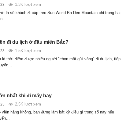
1.3K lượt xem
023
ời là số khách đi cáp treo Sun World Ba Den Mountain chỉ trong hai
uần…
ên đi du lịch ở đâu miền Bắc?
1.5K lượt xem
023
 là thời điểm được nhiều người "chọn mặt gửi vàng" đi du lịch, tiếp
huyến…
lớn nhất khi đi máy bay
2.5K lượt xem
023
p viên hàng không, bạn đừng làm bất kỳ điều gì trong số này nếu
uyến…