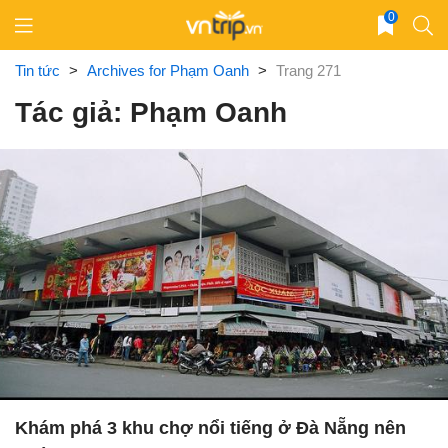
Skip
0
to
content
Tin tức
>
Archives for Phạm Oanh
>
Trang 271
Tác giả: Phạm Oanh
Khám phá 3 khu chợ nổi tiếng ở Đà Nẵng nên