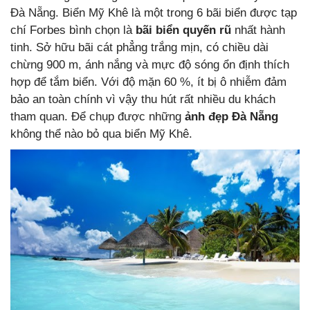
Đà Nẵng. Biển Mỹ Khê là một trong 6 bãi biển được tạp
chí Forbes bình chọn là
bãi biển quyến rũ
nhất hành
tinh. Sở hữu bãi cát phẳng trắng mịn, có chiều dài
chừng 900 m, ánh nắng và mực độ sóng ổn định thích
hợp để tắm biển. Với độ mặn 60 %, ít bị ô nhiễm đảm
bảo an toàn chính vì vậy thu hút rất nhiều du khách
tham quan. Để chụp được những
ảnh đẹp Đà Nẵng
không thể nào bỏ qua biển Mỹ Khê.