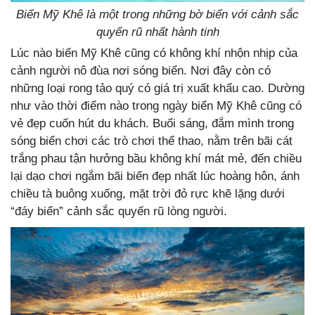
Biển Mỹ Khê là một trong những bờ biển với cảnh sắc
quyến rũ nhất hành tinh
Lúc nào biển Mỹ Khê cũng có không khí nhộn nhịp của
cảnh người nô đùa nơi sóng biển. Nơi đây còn có
những loại rong tảo quý có giá trị xuất khẩu cao. Dường
như vào thời điểm nào trong ngày biển Mỹ Khê cũng có
vẻ đẹp cuốn hút du khách. Buổi sáng, đắm mình trong
sóng biển chơi các trò chơi thể thao, nằm trên bãi cát
trắng phau tận hưởng bầu không khí mát mẻ, đến chiều
lại dạo chơi ngắm bãi biển đẹp nhất lúc hoàng hôn, ánh
chiều tà buông xuống, mặt trời đỏ rực khẽ lặng dưới
“đáy biển” cảnh sắc quyến rũ lòng người.