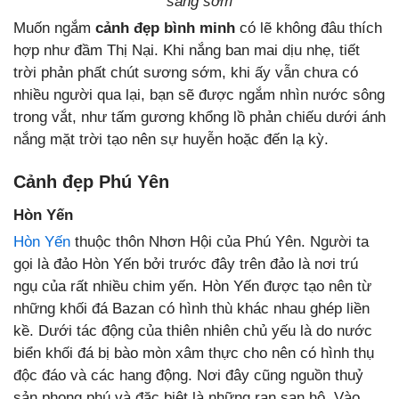
sáng sớm
Muốn ngắm
cảnh đẹp bình minh
có lẽ không đâu thích
hợp như đầm Thị Nại. Khi nắng ban mai dịu nhẹ, tiết
trời phản phất chút sương sớm, khi ấy vẫn chưa có
nhiều người qua lại, bạn sẽ được ngắm nhìn nước sông
trong vắt, như tấm gương khổng lồ phản chiếu dưới ánh
nắng mặt trời tạo nên sự huyễn hoặc đến lạ kỳ.
Cảnh đẹp Phú Yên
Hòn Yến
Hòn Yến
thuộc thôn Nhơn Hội của Phú Yên. Người ta
gọi là đảo Hòn Yến bởi trước đây trên đảo là nơi trú
ngụ của rất nhiều chim yến. Hòn Yến được tạo nên từ
những khối đá Bazan có hình thù khác nhau ghép liền
kề. Dưới tác động của thiên nhiên chủ yếu là do nước
biển khối đá bị bào mòn xâm thực cho nên có hình thụ
độc đáo và các hang động. Nơi đây cũng nguồn thuỷ
sản phong phú và đặc biệt là những rạn san hô. Vào