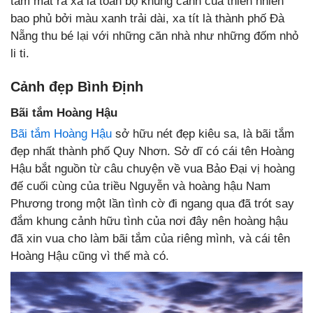
tầm mắt ra xa là toàn bộ khung cảnh của thiên nhiên
bao phủ bởi màu xanh trải dài, xa tít là thành phố Đà
Nẵng thu bé lại với những căn nhà như những đốm nhỏ
li ti.
Cảnh đẹp Bình Định
Bãi tắm Hoàng Hậu
Bãi tắm Hoàng Hậu
sở hữu nét đẹp kiêu sa, là bãi tắm
đẹp nhất thành phố Quy Nhơn. Sở dĩ có cái tên Hoàng
Hậu bắt nguồn từ câu chuyện về vua Bảo Đại vị hoàng
đế cuối cùng của triều Nguyễn và hoàng hậu Nam
Phương trong một lần tình cờ đi ngang qua đã trót say
đắm khung cảnh hữu tình của nơi đây nên hoàng hậu
đã xin vua cho làm bãi tắm của riêng mình, và cái tên
Hoàng Hậu cũng vì thế mà có.