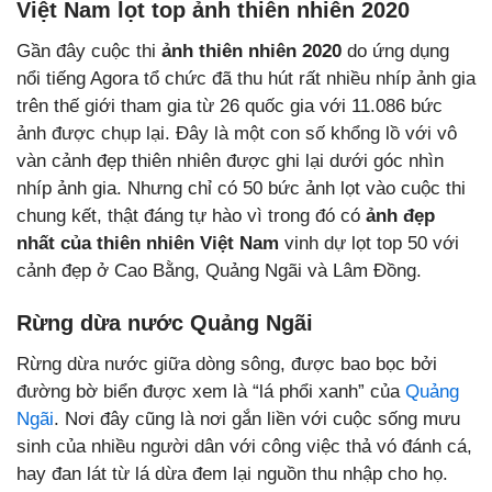
Việt Nam lọt top ảnh thiên nhiên 2020
Gần đây cuộc thi
ảnh thiên nhiên 2020
do ứng dụng
nổi tiếng Agora tổ chức đã thu hút rất nhiều nhíp ảnh gia
trên thế giới tham gia từ 26 quốc gia với 11.086 bức
ảnh được chụp lại. Đây là một con số khổng lồ với vô
vàn cảnh đẹp thiên nhiên được ghi lại dưới góc nhìn
nhíp ảnh gia. Nhưng chỉ có 50 bức ảnh lọt vào cuộc thi
chung kết, thật đáng tự hào vì trong đó có
ảnh đẹp
nhất của thiên nhiên Việt Nam
vinh dự lọt top 50 với
cảnh đẹp ở Cao Bằng, Quảng Ngãi và Lâm Đồng.
Rừng dừa nước Quảng Ngãi
Rừng dừa nước giữa dòng sông, được bao bọc bởi
đường bờ biển được xem là “lá phổi xanh” của
Quảng
Ngãi
. Nơi đây cũng là nơi gắn liền với cuộc sống mưu
sinh của nhiều người dân với công việc thả vó đánh cá,
hay đan lát từ lá dừa đem lại nguồn thu nhập cho họ.