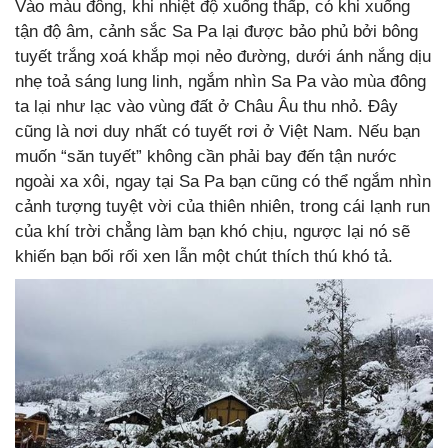
Vào màu đông, khi nhiệt độ xuống thấp, có khi xuống
tận độ âm, cảnh sắc Sa Pa lại được bảo phủ bởi bông
tuyết trắng xoá khắp mọi nẻo đường, dưới ánh nắng dịu
nhẹ toả sáng lung linh, ngắm nhìn Sa Pa vào mùa đông
ta lại như lạc vào vùng đất ở Châu Âu thu nhỏ. Đây
cũng là nơi duy nhất có tuyết rơi ở Việt Nam. Nếu bạn
muốn “săn tuyết” không cần phải bay đến tận nước
ngoài xa xôi, ngay tại Sa Pa bạn cũng có thể ngắm nhìn
cảnh tượng tuyệt vời của thiên nhiên, trong cái lạnh run
của khí trời chẳng làm bạn khó chịu, ngược lại nó sẽ
khiến bạn bối rối xen lẫn một chút thích thú khó tả.