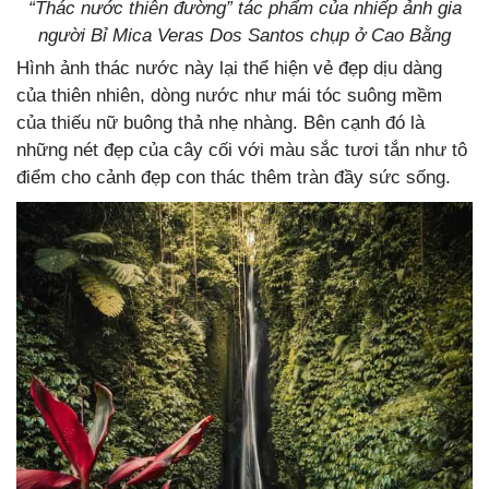
“Thác nước thiên đường” tác phẩm của nhiếp ảnh gia
người Bỉ Mica Veras Dos Santos chụp ở Cao Bằng
Hình ảnh thác nước này lại thể hiện vẻ đẹp dịu dàng
của thiên nhiên, dòng nước như mái tóc suông mềm
của thiếu nữ buông thả nhẹ nhàng. Bên cạnh đó là
những nét đẹp của cây cối với màu sắc tươi tắn như tô
điểm cho cảnh đẹp con thác thêm tràn đầy sức sống.