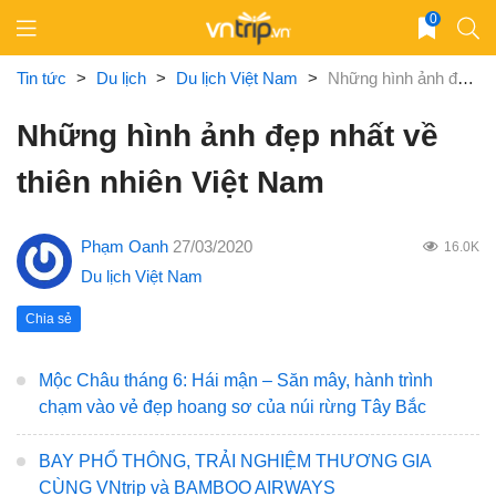
Skip
0
to
content
Tin tức
>
Du lịch
>
Du lịch Việt Nam
>
Những hình ảnh đẹp nhất về thiên nhiên Việt Nam
Những hình ảnh đẹp nhất về
thiên nhiên Việt Nam
Phạm Oanh
27/03/2020
16.0K
Du lịch Việt Nam
Chia sẻ
Mộc Châu tháng 6: Hái mận – Săn mây, hành trình
chạm vào vẻ đẹp hoang sơ của núi rừng Tây Bắc
BAY PHỔ THÔNG, TRẢI NGHIỆM THƯƠNG GIA
CÙNG VNtrip và BAMBOO AIRWAYS