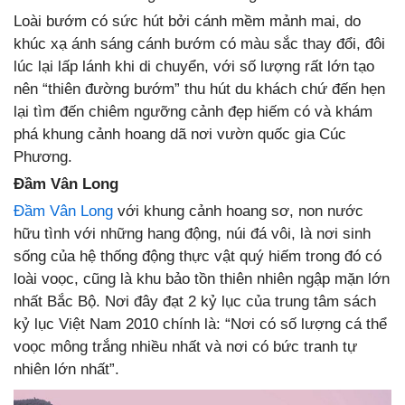
Loài bướm có sức hút bởi cánh mềm mảnh mai, do
khúc xạ ánh sáng cánh bướm có màu sắc thay đổi, đôi
lúc lại lấp lánh khi di chuyển, với số lượng rất lớn tạo
nên “thiên đường bướm” thu hút du khách chứ đến hẹn
lại tìm đến chiêm ngưỡng cảnh đẹp hiếm có và khám
phá khung cảnh hoang dã nơi vườn quốc gia Cúc
Phương.
Đầm Vân Long
Đầm Vân Long
với khung cảnh hoang sơ, non nước
hữu tình với những hang động, núi đá vôi, là nơi sinh
sống của hệ thống động thực vật quý hiếm trong đó có
loài voọc, cũng là khu bảo tồn thiên nhiên ngập mặn lớn
nhất Bắc Bộ. Nơi đây đạt 2 kỷ lục của trung tâm sách
kỷ lục Việt Nam 2010 chính là: “Nơi có số lượng cá thể
voọc mông trắng nhiều nhất và nơi có bức tranh tự
nhiên lớn nhất”.