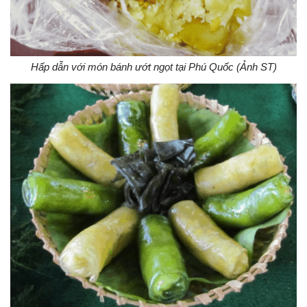
Hấp dẫn với món bánh ướt ngọt tại Phú Quốc (Ảnh ST)