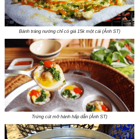
Bánh tráng nướng chỉ có giá 15k một cái (Ảnh ST)
Trứng cút mỡ hành hấp dẫn (Ảnh ST)