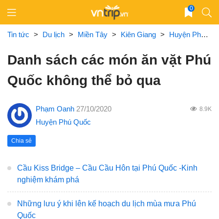
Skip
0
to
content
Tin tức
>
Du lịch
>
Miền Tây
>
Kiên Giang
>
Huyện Phú Quốc
Danh sách các món ăn vặt Phú
Quốc không thể bỏ qua
Phạm Oanh
27/10/2020
8.9K
Huyện Phú Quốc
Chia sẻ
Cầu Kiss Bridge – Cầu Cầu Hôn tại Phú Quốc -Kinh
nghiệm khám phá
Những lưu ý khi lên kế hoạch du lịch mùa mưa Phú
Quốc