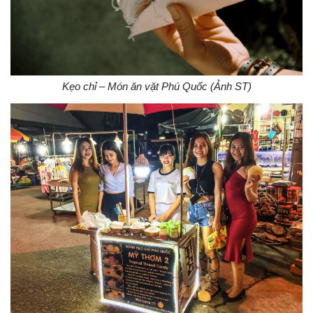
Kẹo chỉ – Món ăn vặt Phú Quốc (Ảnh ST)