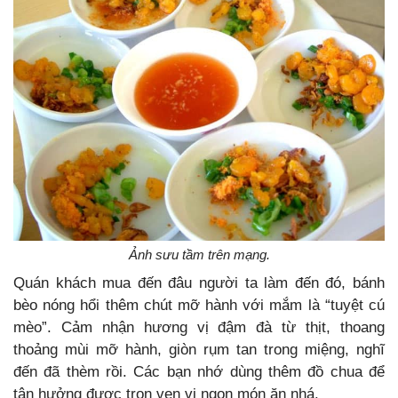
Ảnh sưu tầm trên mạng.
Quán khách mua đến đâu người ta làm đến đó, bánh
bèo nóng hổi thêm chút mỡ hành với mắm là “tuyệt cú
mèo”. Cảm nhận hương vị đậm đà từ thịt, thoang
thoảng mùi mỡ hành, giòn rụm tan trong miệng, nghĩ
đến đã thèm rồi. Các bạn nhớ dùng thêm đồ chua để
tận hưởng được trọn vẹn vị ngon món ăn nhá.