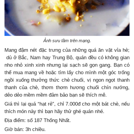
Ảnh sưu tầm trên mạng.
Mang đậm nét đặc trưng của những quá ăn vặt vỉa hè;
dù ở Bắc, Nam hay Trung Bộ, quán đều có không gian
nho nhỏ xinh xinh nhưng lại sạch sẽ gọn gang. Bạn có
thể mua mang về hoặc tìm lấy cho mình một góc trống
ngồi xuống thưởng thức chè chuối, vị ngon ngọt thanh
thanh của chè, thơm thơm hương chuối chín nướng,
dẻo dẻo mềm mềm đảm bảo bạn sẽ thích mê.
Giá thì lại quá “hạt rẻ”, chỉ 7.000đ cho một bát chè, nếu
thích món này thì bạn hãy thử ghé quán nhé.
Địa điểm: số 187 Thống Nhất.
Giờ bán: 3h chiều.