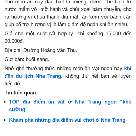
cho món ăn này đặc biệt lạ miệng, được chế biến từ
nước mắm với mỡ hành và chút xoài băm nhuyễn, cho
ra hương vị chua thanh dịu mát, ăn kèm với bánh căn
giúp bổ trợ hương vị là làm giảm độ ngán khi ăn nhiều.
Giá cho một suất rất hợp lý, chỉ khoảng 15.000 đến
20.000đ.
Địa chỉ: Đường Hoàng Văn Thụ.
Giờ bán: buổi sáng.
Nhớ ghé thưởng thức những món ăn vặt ngon này
khi
đến du lịch Nha Trang
, không thử hết bạn sẽ luyến
tiếc đó.
Tin liên quan:
TOP địa điểm ăn vặt ở Nha Trang ngon “khó
cưỡng”
Khám phá những địa điểm vui chơi ở Nha Trang