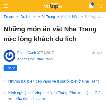
Skip
0
to
content
Tin tức
>
Du lịch
>
Miền Trung
>
Khánh Hòa
>
Những món ăn vặt Nha Trang nức lòng khách du lịch
Những món ăn vặt Nha Trang
nức lòng khách du lịch
Phạm Oanh
07/11/2017
8.0K
Khánh Hòa
,
Nha Trang
Chia sẻ
Những bãi biển đẹp vắng vẻ ít người biết ở Nha Trang
Kinh nghiệm đi Vinpearl Nha Trang: Phương tiện – Giá
vé – Địa điểm ăn chơi