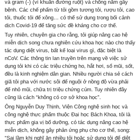
và gram (-) (vi khuẩn đường ruột) và chống nấm gây
bệnh. Các chế phẩm từ tỏi gồm tương tỏi, rượu tỏi, cao
tỏi, thuốc tỏi để xông… có thể sử dụng trong bối cảnh
dịch Covid-19 để tăng sức đề kháng cho cơ thể.
Tuy nhiên, chuyên gia cho rằng, tỏi giúp nâng cao hệ
miễn dịch song chưa nghiên cứu khoa học nào cho thấy
tác dụng diệt virus, bất kể loại virus gì, đặc biệt là
nCoV. Các thông tin lan truyền trên mạng về việc sử
dụng tỏi khi có các triệu chứng ho, hắt hơi, sổ mũi, sốt,
đều là kinh nghiệm dân gian. Nhiều người chia sẻ cách
giã tỏi pha với nước sôi để nguội ở nồng độ vừa phải
để nhỏ mũi, chữa trị triệu chứng cúm. Tuy nhiên đây
cũng là cách “không có cơ sở khoa học”.
Ông Nguyễn Duy Thịnh, Viện Công nghệ sinh học và
công nghệ thực phẩm thuộc Đại học Bách Khoa, tỏi là
thực phẩm gia vị bổ dưỡng, có tác dụng nâng cao hệ
miễn dịch, không gây phản ứng phụ cho cơ thể, song:
“Sai lầm khi nghĩ ăn nhiều tỏi hoặc sử dụng tỏi để diệt