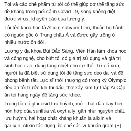
Tỏi và các chế phẩm từ tỏi có thể giúp cơ thể tăng sức
đề kháng trong bối cảnh Covid-19, song không diệt
được virus, khuyến cáo của lương y.
Tỏi tên khoa học là Allium sativum Linn, thuộc họ hành,
có nguồn gốc ở Trung châu Á và được gây trồng ở
nhiều nước ôn đới.
Lương y đa khoa Bùi Đắc Sáng, Viện Hàn lâm khoa học
và công nghệ, cho biết tỏi có giá trị sử dụng và giá trị
sinh học cao, dùng tăng nhiệt cho cơ thể. Từ cổ xưa,
người ta đã biết sử dụng tỏi để tăng sức dẻo dai và đề
phòng bệnh tật. Lực sĩ thời thượng cổ trong kỳ Olympic
đều ăn tỏi trước khi thi đấu, thợ xây kim tự tháp Ai Cập
ăn tỏi hàng ngày để tăng sức khỏe.
Trong tỏi có glucosid lưu huỳnh, một chất dầu bay hơi
hồn hợp của sunlfua và oxyt allyl gần như nguyên chất,
lưu huỳnh, hai hoạt chất kháng khuẩn là alixin và
garlixin. Alixin tác dụng ức chế các vi khuẩn gram (+)