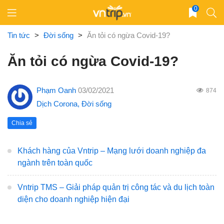
Skip
0
to
content
Tin tức
>
Đời sống
>
Ăn tỏi có ngừa Covid-19?
Ăn tỏi có ngừa Covid-19?
Phạm Oanh
03/02/2021
874
Dịch Corona
,
Đời sống
Chia sẻ
Khách hàng của Vntrip – Mạng lưới doanh nghiệp đa
ngành trên toàn quốc
Vntrip TMS – Giải pháp quản trị công tác và du lịch toàn
diện cho doanh nghiệp hiện đại