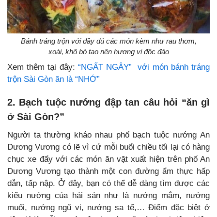
Bánh tráng trộn với đầy đủ các món kèm như rau thơm,
xoài, khô bò tạo nên hương vị độc đáo
Xem thêm tại đây:
“NGẤT NGÂY” với món bánh tráng
trộn Sài Gòn ăn là “NHỚ”
2. Bạch tuộc nướng đập tan câu hỏi “ăn gì
ở Sài Gòn?”
Người ta thường kháo nhau phố bạch tuộc nướng An
Dương Vương có lẽ vì cứ mỗi buổi chiều tối lại có hàng
chục xe đẩy với các món ăn vặt xuất hiện trên phố An
Dương Vương tạo thành một con đường ẩm thực hấp
dẫn, tấp nập. Ở đây, bạn có thể dễ dàng tìm được các
kiểu nướng của hải sản như là nướng mắm, nướng
muối, nướng ngũ vị, nướng sa tế,… Điểm đặc biệt ở