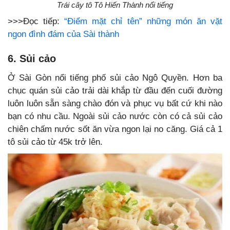
Trái cây tô Tô Hiến Thành nổi tiếng
>>>Đọc tiếp:
“Điểm mặt chỉ tên” những món ăn vặt
ngon đình đám của Sài thành
6. Sủi cảo
Ở Sài Gòn nổi tiếng phố sủi cảo Ngô Quyền. Hơn ba
chục quán sủi cảo trải dài khắp từ đầu đến cuối đường
luôn luôn sẵn sàng chào đón và phục vụ bất cứ khi nào
bạn có nhu cầu. Ngoài sủi cảo nước còn có cả sủi cảo
chiên chấm nước sốt ăn vừa ngon lại no căng. Giá cả 1
tô sủi cảo từ 45k trở lên.