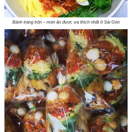
Bánh tráng trộn – món ăn được ưa thích nhất ở Sài Gòn