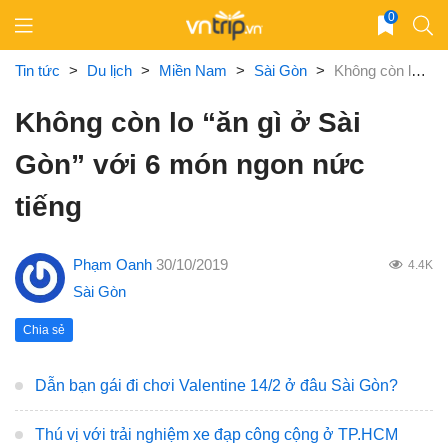
Skip
0
to
content
Tin tức
>
Du lịch
>
Miền Nam
>
Sài Gòn
>
Không còn lo “ăn gì ở Sài Gòn” với 6 món ngon nức tiếng
Không còn lo “ăn gì ở Sài
Gòn” với 6 món ngon nức
tiếng
Phạm Oanh
30/10/2019
4.4K
Sài Gòn
Chia sẻ
Dẫn bạn gái đi chơi Valentine 14/2 ở đâu Sài Gòn?
Thú vị với trải nghiệm xe đạp công cộng ở TP.HCM