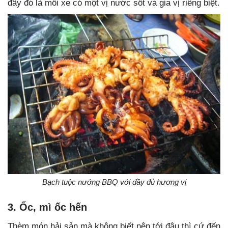
đây đó là mỗi xe có một vị nước sốt và gia vị riêng biệt.
Bạch tuộc nướng BBQ với đầy đủ hương vị
3. Ốc, mì ốc hến
Thèm món hải sản mà không biết nên tới đâu thì cứ đến