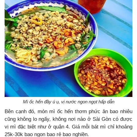
Mì ốc hến đầy ú ụ, vị nước ngon ngọt hấp dẫn
Bên cạnh đó, món mì ốc hến thơm phức ăn bao nhiêu
cũng không lo ngấy, không nơi nào ở Sài Gòn có được
vị mì đặc biệt như ở quận 4. Giá mỗi bát mì chỉ khoảng
25k-30k bao ngon bao rẻ bao nghiền.