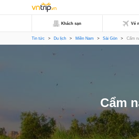
Khách sạn
Vé 
Tin tức
>
Du lịch
>
Miền Nam
>
Sài Gòn
>
Cẩm na
Cẩm na