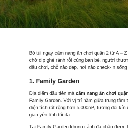
Bỏ túi ngay cẩm nang ăn chơi quận 2 từ A – Z
chờ dịp ghé rảnh rỗi cùng bạn bè, người thươ
đâu chơi, chỗ nào đẹp, nơi nào check-in sống 
1. Family Garden
Địa điểm đầu tiên mà
cẩm nang ăn chơi quận
Family Garden. Với vị trí nằm giữa trung tâm 
diện tích rất rộng hơn 5.000m², tương đối k
gian yên tĩnh tối đa.
Tại Family Garden khung cảnh đa phần được 