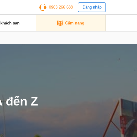
0963 266 688
Đăng nhập
 khách sạn
Cẩm nang
A đến Z