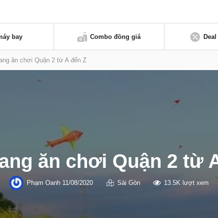
máy bay
Combo đồng giá
Deal
ng ăn chơi Quận 2 từ A đến Z
ng ăn chơi Quận 2 từ 
Phạm Oanh
11/08/2020
Sài Gòn
13.5K lượt xem